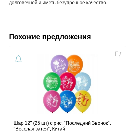
долговечной и иметь безупречное качество.
Похожие предложения
Доба
в
избра
Шар 12" (25 шт) с рис. "Последний Звонок",
"Веселая затея", Китай