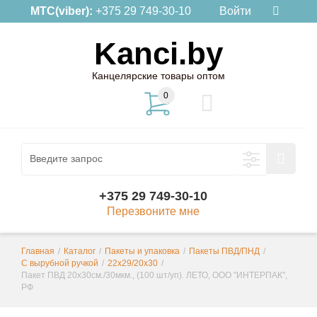
МТС(viber):
+375 29 749-30-10
Войти
Kanci.by
Канцелярские товары оптом
0
+375 29 749-30-10
Перезвоните мне
Главная
/
Каталог
/
Пакеты и упаковка
/
Пакеты ПВД/ПНД
/
С вырубной ручкой
/
22х29/20х30
/
Пакет ПВД 20х30см./30мкм., (100 шт/уп). ЛЕТО, ООО "ИНТЕРПАК",
РФ