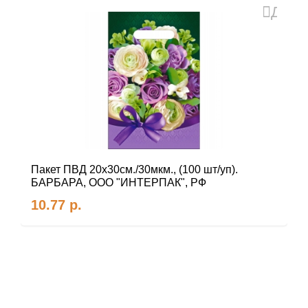
Доба
в
избра
Пакет ПВД 20х30см./30мкм., (100 шт/уп).
БАРБАРА, ООО "ИНТЕРПАК", РФ
10.77
р.