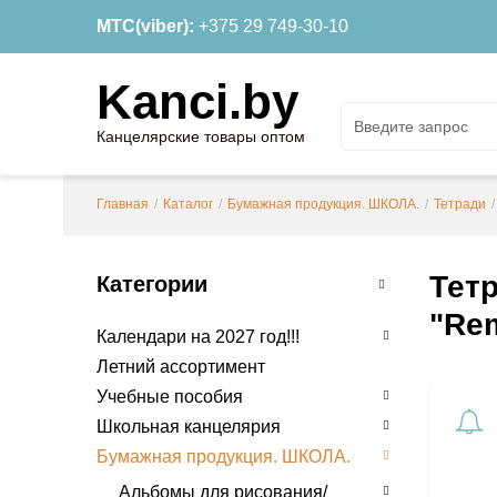
МТС(viber):
+375 29 749-30-10
Kanci.by
Канцелярские товары оптом
Главная
/
Каталог
/
Бумажная продукция. ШКОЛА.
/
Тетради
/
Тетр
Категории
"Re
Календари на 2027 год!!!
Летний ассортимент
Учебные пособия
Школьная канцелярия
Бумажная продукция. ШКОЛА.
Альбомы для рисования/