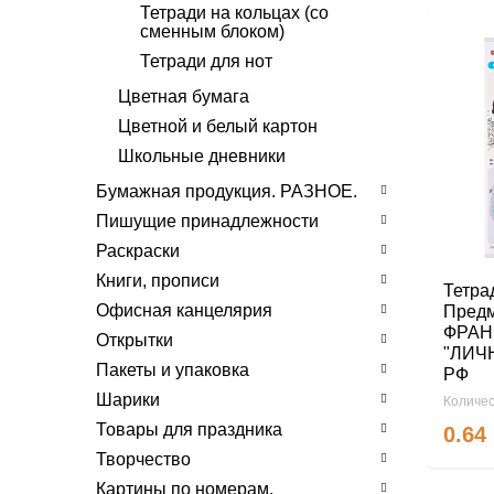
Тетради на кольцах (со
сменным блоком)
Тетради для нот
Цветная бумага
Цветной и белый картон
Школьные дневники
Бумажная продукция. РАЗНОЕ.
Пишущие принадлежности
Раскраски
Книги, прописи
Тетра
Офисная канцелярия
Предм
ФРАН
Открытки
"ЛИЧН
Пакеты и упаковка
РФ
Шарики
Количес
Товары для праздника
0.64
Творчество
Картины по номерам.