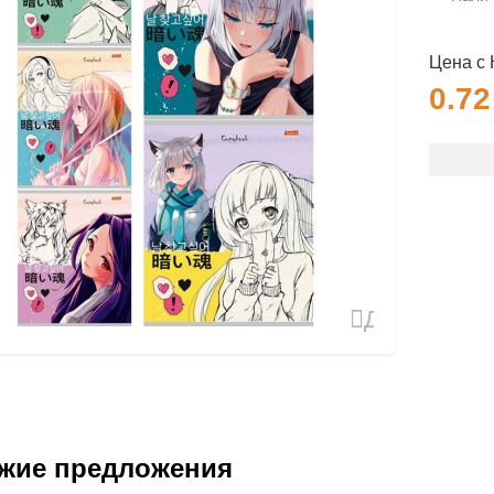
Цена с
0.7
Добавить
в
избранное
жие предложения