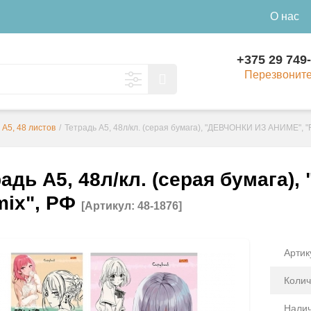
О нас
+375 29 749
Перезвонит
А5, 48 листов
/
Тетрадь А5, 48л/кл. (серая бумага), "ДЕВЧОНКИ ИЗ АНИМЕ", "
адь А5, 48л/кл. (серая бумага
mix", РФ
[Артикул: 48-1876]
Артик
Колич
Налич