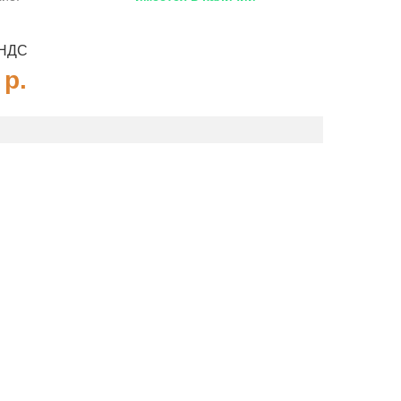
 НДС
2
р.