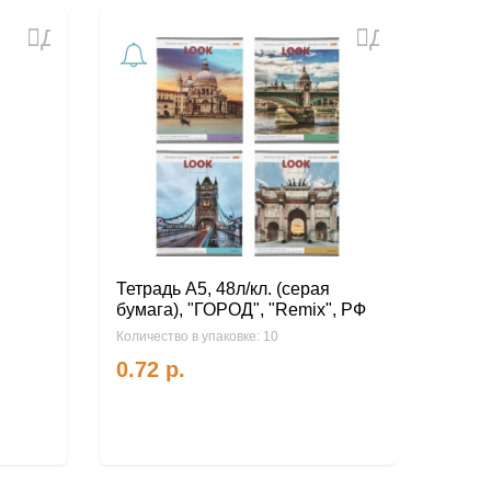
Добавить
Добавить
в
в
избранное
избранное
я
Тетрадь А5, 48л/кл. (серая
Тетра
бумага), "ГОРОД", "Remix", РФ
бума
ВИДЫ-
Количество в упаковке: 10
Количес
0.72
р.
0.7