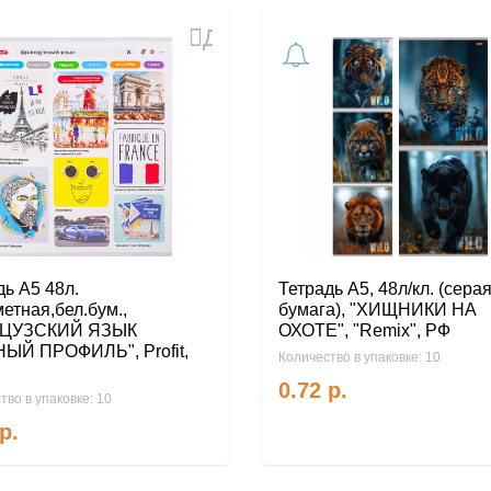
Добавить
в
избранное
дь А5 48л.
Тетрадь А5, 48л/кл. (сера
етная,бел.бум.,
бумага), "ХИЩНИКИ НА
ЦУЗСКИЙ ЯЗЫК
ОХОТЕ", "Remix", РФ
ЫЙ ПРОФИЛЬ", Profit,
Количество в упаковке: 10
0.72
р.
тво в упаковке: 10
р.