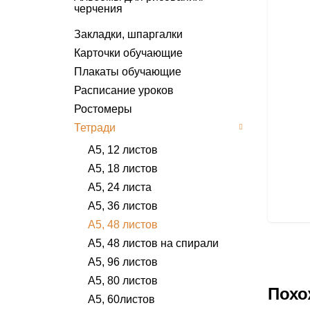
черчения
8 листов
Закладки, шпаргалки
10/12 листов
Карточки обучающие
20 листов
Плакаты обучающие
24 листа
Расписание уроков
32 листа
Ростомеры
40 листов
Тетради
А5, 12 листов
А5, 18 листов
А5, 24 листа
А5, 36 листов
А5, 48 листов
А5, 48 листов на спирали
А5, 96 листов
А5, 80 листов
Похо
А5, 60листов