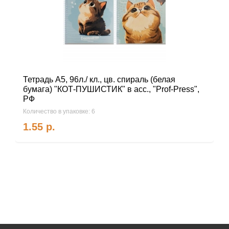
Тетрадь А5, 96л./ кл., цв. спираль (белая
бумага) "КОТ-ПУШИСТИК" в асс., "Prof-Press",
РФ
Количество в упаковке: 6
1.55
р.