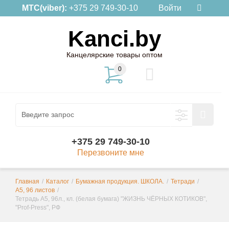
МТС(viber):
+375 29 749-30-10
Войти
Kanci.by
Канцелярские товары оптом
0
+375 29 749-30-10
Перезвоните мне
Главная
/
Каталог
/
Бумажная продукция. ШКОЛА.
/
Тетради
/
А5, 96 листов
/
Тетрадь А5, 96л., кл. (белая бумага) "ЖИЗНЬ ЧЁРНЫХ КОТИКОВ",
"Prof-Press", РФ