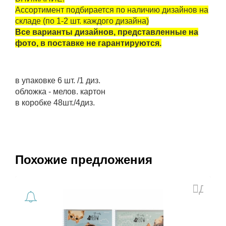
Ассортимент подбирается по наличию дизайнов на
складе (по 1-2 шт. каждого дизайна)
Все варианты дизайнов, представленные на
фото, в поставке не гарантируются.
в упаковке 6 шт. /1 диз.
обложка - мелов. картон
в коробке 48шт./4диз.
Похожие предложения
Доба
в
избра