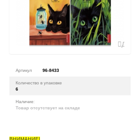
Доба
в
избран
Артикул
96-8433
Количество в упаковке
6
Наличие:
Товар отсутствует на складе
ВНИМАНИЕ!