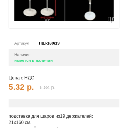
Доба
в
избран
Артикул
ПШ-160/19
Наличие:
имеется в наличии
Цена с НДС
5.32
р.
6.84
р.
подставка для шаров из19 держателей:
21х160 см.