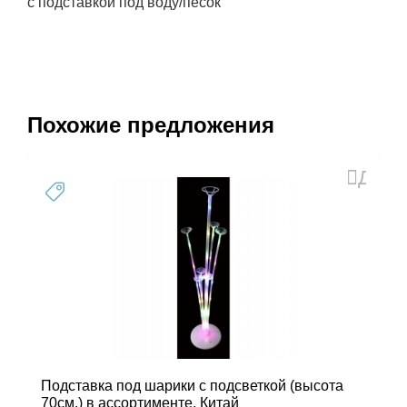
с подставкой под воду/песок
Похожие предложения
Доба
в
избра
Подставка под шарики с подсветкой (высота
70см.) в ассортименте, Китай