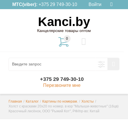
МТС(viber):
+375 29 749-30-10
Войти
Kanci.by
Канцелярские товары оптом
0
+375 29 749-30-10
Перезвоните мне
Главная
/
Каталог
/
Картины по номерам.
/
Холсты
/
Холст с красками 20х20 по номер. в кор "Малыши-животные" (16цв)
Красочный лисёнок, ООО "Рыжий Кот", РФ//пр-во: Китай