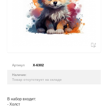
Доба
в
избран
Артикул
Х-6302
Наличие:
Товар отсутствует на складе
В набор входит:
- Холст