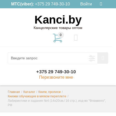
МТС(viber):
+375 29 749-30-10
Войти
Kanci.by
Канцелярские товары оптом
0
+375 29 749-30-10
Перезвоните мне
Главная
/
Каталог
/
Книги, прописи
/
Книжки обучающие в мягком переплете
/
Лабиринтики и задания №4 (14х20см./ 16 стр.), изд-во "Фламинго",
РФ