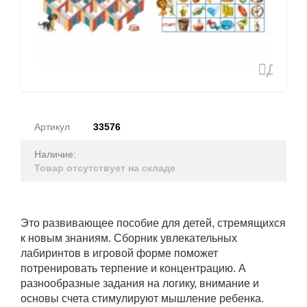
Доба
в
избран
Артикул
33576
Наличие:
Товар отсутствует на складе
Это развивающее пособие для детей, стремящихся
к новым знаниям. Сборник увлекательных
лабиринтов в игровой форме поможет
потренировать терпение и концентрацию. А
разнообразные задания на логику, внимание и
основы счета стимулируют мышление ребенка.