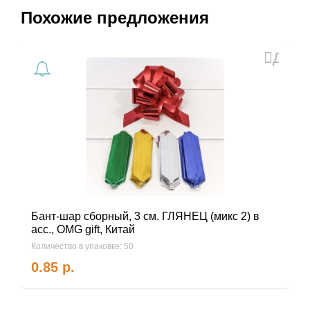
Похожие предложения
Доба
в
избра
Бант-шар сборный, 3 см. ГЛЯНЕЦ (микс 2) в
асс., ОMG gift, Китай
Количество в упаковке: 50
0.85
р.