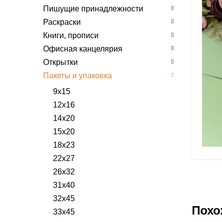
Пишущие принадлежности
Раскраски
Книги, прописи
Офисная канцелярия
Открытки
Пакеты и упаковка
9х15
12х16
14х20
15х20
18х23
22х27
26х32
31х40
32х45
Похо
33х45