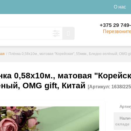
О нас
+375 29 749
Перезвонит
кая
/
Плёнка 0,58х10м., матовая "Корейская", 55мкм., Бледно-зелёный, OMG gif
ка 0,58х10м., матовая "Корейск
ный, OMG gift, Китай
[Артикул: 1638/225
Артик
Налич
складе