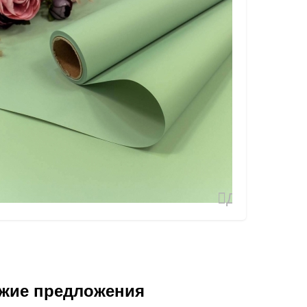
Добавить
в
избранное
жие предложения