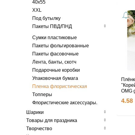
40х55
XXL
Под бутылку
Пакеты ПВД/ПНД
С вырубной ручкой
Сумки пластиковые
Пакеты фольгированные
9х15.
С петлевой ручкой
Пакеты фасовочные
13х21.
28х35/ 31х35
Пакет-майка
Лента, банты, скотч
18х24
38х42/ 40х42/ 44х44
С пластиковой ручкой
Подарочные коробки
22х29/20х30
XXL
37х34/38х35/40х44
Упаковочная бумага
30х40/31х40
Плёнк
46х50/50х40/60х50
"Коре
Пленка флористическая
38х47/40х47/40х50
OMG gi
Топперы
ХХL
4.58
Флористические аксессуары.
Шарики
Товары для праздника
Творчество