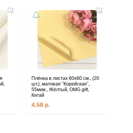
Добавить
Добавить
в
в
избранное
избранное
я
Плёнка в листах 60х60 см., (20
Плёнк
ый,
шт.), матовая "Корейская",
шт.),
55мкм., Жёлтый, OMG gift,
55мкм
Китай
Кита
4.58
р.
4.5