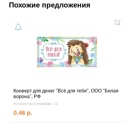
Похожие предложения
Доба
в
избра
Конверт для денег "Всё для тебя", ООО "Белая
ворона", РФ
Количество в упаковке: 10
0.46
р.