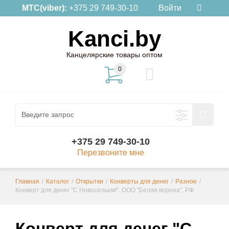
МТС(viber):
+375 29 749-30-10
Войти
Kanci.by
Канцелярские товары оптом
0
+375 29 749-30-10
Перезвоните мне
Главная
/
Каталог
/
Открытки
/
Конверты для денег
/
Разное
/
Конверт для денег "С Новосельем!". ООО "Белая ворона", РФ
Конверт для денег "С