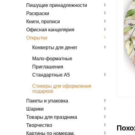
Пишущие принадлежности
Раскраски
Книги, прописи
Офисная канцелярия
Открытки
Конверты для денег
Денежные топперы
Мало-форматные
День рождения
Приглашения
Поздравляем, Поздравляю
Стандартные А5
Разное
День рождения
Стикеры для оформления
Рождение ребенка,
подарков
Поздравляем, Поздравляю
крестины
Пакеты и упаковка
Разное
Ручная работа
Шарики
Ручная работа
Свадьба
Товары для праздника
Свадьба
Юбилей
Творчество
Юбилей
Похо
Картины по номерам.