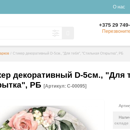
О нас
+375 29 749
Перезвонит
арков
/
Стикер декоративный D-5см., "Для тебя", "Стильная Открытка", РБ
ер декоративный D-5см., "Для 
рытка", РБ
[Артикул: С-00095]
Артик
Налич
складе