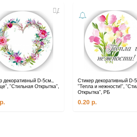
Добавить
в
избранное
р декоративный D-5см.,
Стикер декоративный D-5
це", "Стильная Открытка",
"Тепла и нежности!", "Ст
Открытка", РБ
р.
0.20
р.