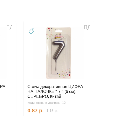
Добавить
Добавить
в
в
избранное
избранное
ФРА
Свеча декоративная ЦИФРА
Свеч
НА ПАЛОЧКЕ "-7-" (6 см).
НА ПА
СЕРЕБРО, Китай
СЕРЕ
Количество в упаковке: 12
Количес
0.87
р.
0.8
1.15
р.