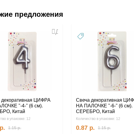
жие предложения
Добавить
в
избранное
 декоративная ЦИФРА
Свеча декоративная ЦИ
ЛОЧКЕ "-4-" (6 см).
НА ПАЛОЧКЕ "-6-" (6 см).
БРО, Китай
СЕРЕБРО, Китай
тво в упаковке: 12
Количество в упаковке: 12
р.
0.87
р.
1.15
р.
1.15
р.