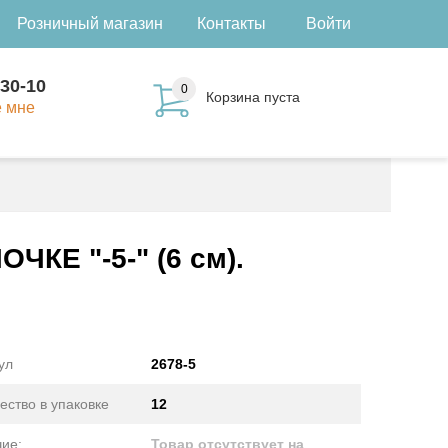
Розничный магазин
Контакты
Войти
-30-10
0
Корзина пуста
е мне
КЕ "-5-" (6 см).
ул
2678-5
ество в упаковке
12
ие:
Товар отсутствует на