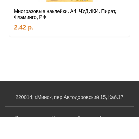
Многразовые наклейки. А4. ЧУДИКИ. Пират,
Фламинго, РФ
2.42
р.
220014, г.Минск, пер.Автодоровский 15, Каб.17
О компании
Условия работы
Контакты
© 2026 Частное предприятие «Мир Открыток». Все
права защищены.