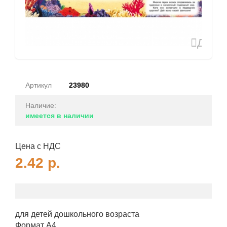
Доба
в
избран
Артикул
23980
Наличие:
имеется в наличии
Цена с НДС
2.42
р.
для детей дошкольного возраста
Формат А4