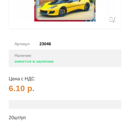
Доба
в
избран
Артикул
23046
Наличие:
имеется в наличии
Цена с НДС
6.10
р.
20шт/уп