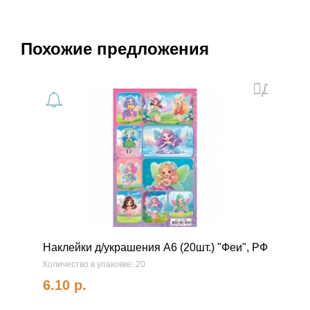
Похожие предложения
Добав
в
избранн
Наклейки д/украшения А6 (20шт.) "Феи", РФ
Количество в упаковке: 20
6.10
р.