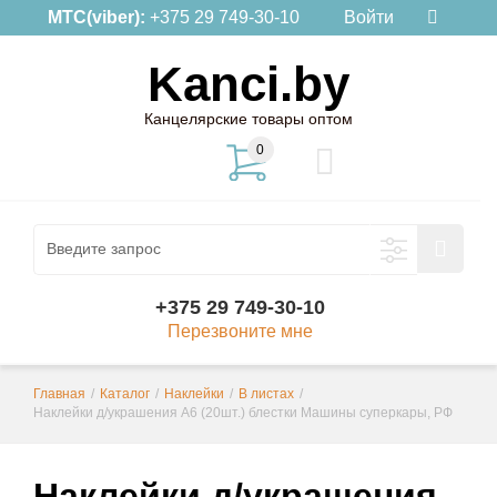
МТС(viber):
+375 29 749-30-10
Войти
Kanci.by
Канцелярские товары оптом
0
+375 29 749-30-10
Перезвоните мне
Главная
/
Каталог
/
Наклейки
/
В листах
/
Наклейки д/украшения А6 (20шт.) блестки Машины суперкары, РФ
Наклейки д/украшения