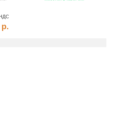
 НДС
0
р.