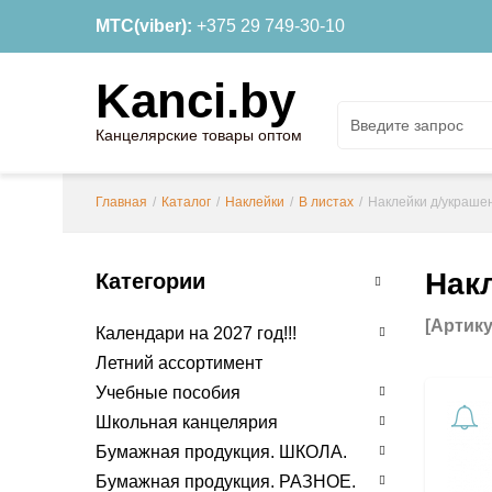
МТС(viber):
+375 29 749-30-10
Kanci.by
Канцелярские товары оптом
Главная
/
Каталог
/
Наклейки
/
В листах
/
Наклейки д/украшен
Нак
Категории
[Артику
Календари на 2027 год!!!
Летний ассортимент
Учебные пособия
Школьная канцелярия
Бумажная продукция. ШКОЛА.
Бумажная продукция. РАЗНОЕ.