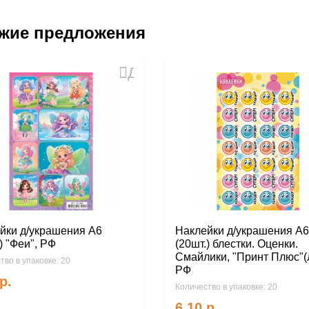
жие предложения
Добавить
в
избранное
йки д/украшения А6
Наклейки д/украшения А6
) "Феи", РФ
(20шт.) блестки. Оценки.
Смайлики, "Принт Плюс"(
тво в упаковке: 20
РФ
р.
Количество в упаковке: 20
6.10
р.