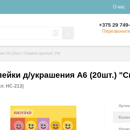
О нас
+375 29 749
Перезвонит
ия А6 (20шт.) "Смайлы круглые", РФ
лейки д/украшения А6 (20шт.) "
л: НС-213]
Артик
Колич
Налич