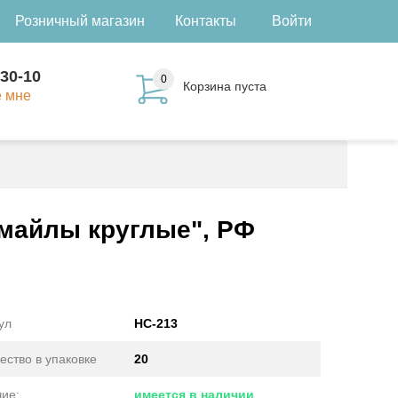
Розничный магазин
Контакты
Войти
-30-10
0
Корзина пуста
е мне
Смайлы круглые", РФ
ул
НС-213
ество в упаковке
20
ие:
имеется в наличии