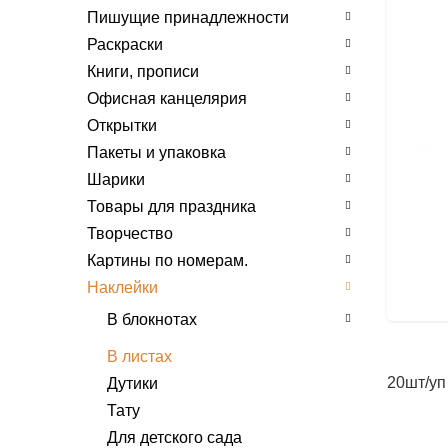
Пишущие принадлежности
Раскраски
Книги, прописи
Офисная канцелярия
Открытки
Пакеты и упаковка
Шарики
Товары для праздника
Творчество
Картины по номерам.
Наклейки
В блокнотах
Формат А6
В листах
Формат А5
20шт/уп
Дутики
Формат А4
Тату
Для детского сада