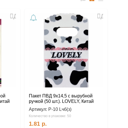
список
таблица
Прайс-
лист
Добавить
Добавить
в
в
избранное
избранное
ной
Пакет ПВД 9х14,5 с вырубной
Китай
ручкой (50 шт.). LOVELY, Китай
Артикул:
Р-10 Lчб(з)
Количество в упаковке: 50
1.81
р.