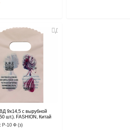
.
Добавить
в
избранное
ВД 9х14,5 с вырубной
(50 шт.). FASHION, Китай
:
Р-10 Ф (з)