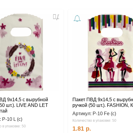
Добавить
в
избранное
ВД 9х14,5 с вырубной
Пакет ПВД 9х14,5 с выруб
(50 шт.). LIVE AND LET
ручкой (50 шт.). FASHION, 
итай
Артикул:
Р-10 Fe (с)
:
Р-10 L (с)
Количество в упаковке: 50
 в упаковке: 50
1.81
р.