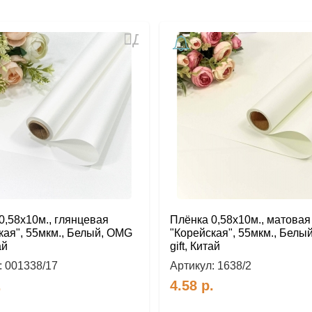
Добавить
в
избранное
0,58х10м., глянцевая
Плёнка 0,58х10м., матовая
кая", 55мкм., Белый, OMG
"Корейская", 55мкм., Белы
ай
gift, Китай
:
001338/17
Артикул:
1638/2
.
4.58
р.