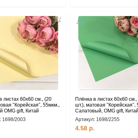
Добавить
в
избранное
 листах 60х60 см., (20
Плёнка в листах 60х60 см.,
товая "Корейская", 55мкм.,
шт.), матовая "Корейская", 
 OMG gift, Китай
Салатовый, OMG gift, Кита
:
1698/2003
Артикул:
1698/2255
.
4.58
р.