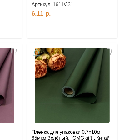
Артикул:
1611/331
6.11
р.
Добавить
Добавить
в
в
избранное
избранное
Плёнка для упаковки 0,7х10м
65мкм Зелёный, "OMG gift", Китай