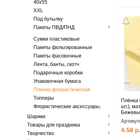
40х55
XXL
Под бутылку
Пакеты ПВД/ПНД
С вырубной ручкой
Сумки пластиковые
Пакеты фольгированные
9х15.
С петлевой ручкой
Пакеты фасовочные
13х21.
28х35/ 31х35
Пакет-майка
Лента, банты, скотч
18х24
38х42/ 40х42/ 44х44
С пластиковой ручкой
Подарочные коробки
22х29/20х30
XXL
37х34/38х35/40х44
Упаковочная бумага
30х40/31х40
46х50/50х40/60х50
Пленка флористическая
38х47/40х47/40х50
Топперы
ХХL
Плёнка в
Флористические аксессуары.
шт.), ма
Бежевый
Шарики
Артикул
Товары для праздника
4.58
р
Творчество