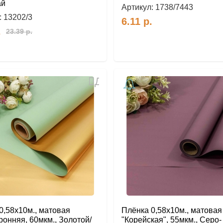
ай
Артикул:
1738/7443
:
13202/3
6.11
р.
.
23.39
р.
Добавить
в
избранное
0,58х10м., матовая
Плёнка 0,58х10м., матовая
ронняя, 60мкм., Золотой/
"Корейская", 55мкм., Серо-