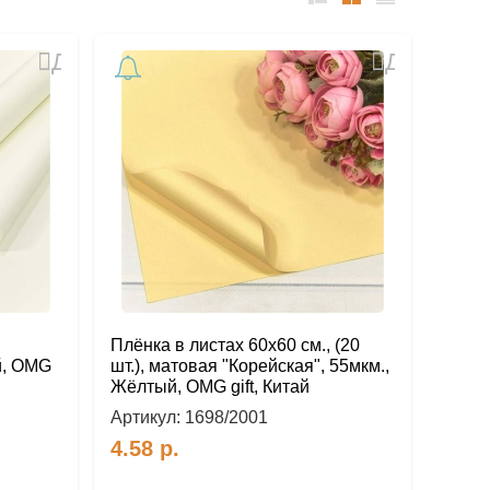
список
таблица
Прайс-
лист
Добавить
Добавить
в
в
избранное
избранное
Плёнка в листах 60х60 см., (20
й, OMG
шт.), матовая "Корейская", 55мкм.,
Жёлтый, OMG gift, Китай
Артикул:
1698/2001
4.58
р.