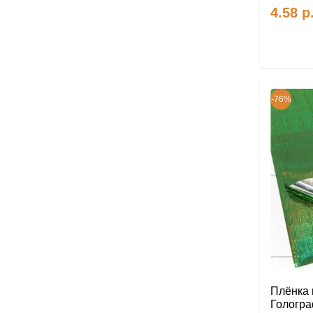
4.58
р
-76%
Плёнка в
Гологр