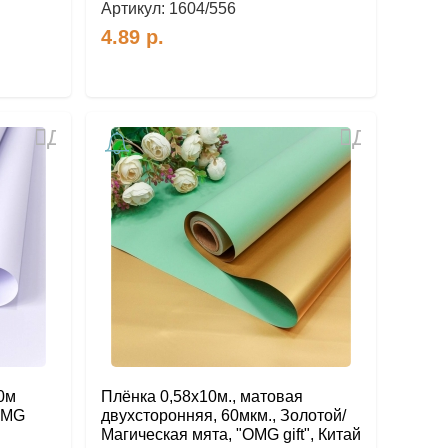
Артикул:
1604/556
4.89
р.
Добавить
Добавить
в
в
избранное
избранное
0м
Плёнка 0,58х10м., матовая
OMG
двухсторонняя, 60мкм., Золотой/
Магическая мята, "OMG gift", Китай