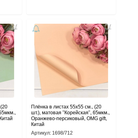
Добавить
Добавить
в
в
избранное
избранное
 (20
Плёнка в листах 55х55 см., (20
55мкм.,
шт.), матовая "Корейская", 65мкм.,
 Китай
Оранжево-персиковый, OMG gift,
Китай
Артикул:
1698/712