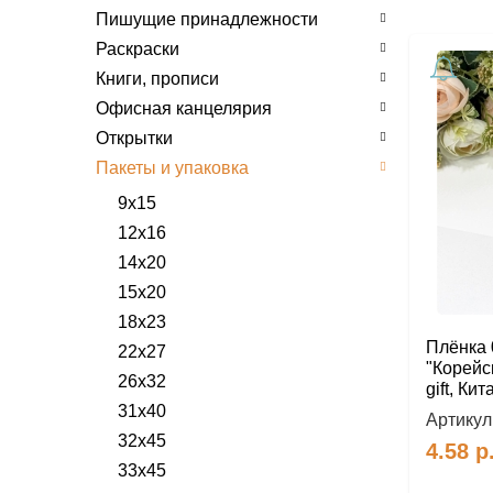
Пишущие принадлежности
Раскраски
Книги, прописи
Офисная канцелярия
Открытки
Пакеты и упаковка
9х15
12х16
14х20
15х20
18х23
Плёнка 
22х27
"Корейс
26х32
gift, Кит
31х40
Артикул
32х45
4.58
р
33х45