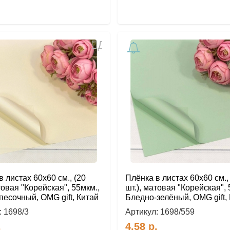
Добавить
в
избранное
 листах 60х60 см., (20
Плёнка в листах 60х60 см.,
товая "Корейская", 55мкм.,
шт.), матовая "Корейская", 
песочный, OMG gift, Китай
Бледно-зелёный, OMG gift,
:
1698/3
Артикул:
1698/559
.
4.58
р.