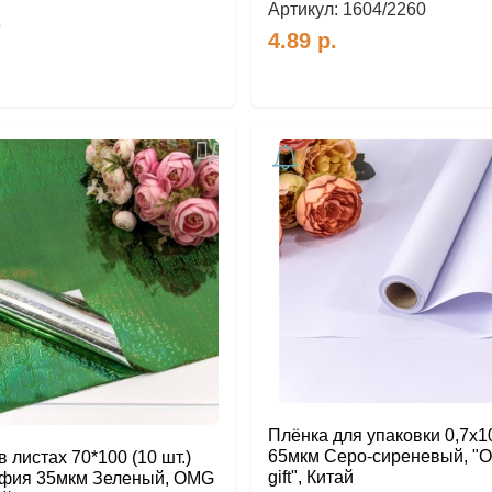
Артикул:
1604/2260
.
4.89
р.
Добавить
в
избранное
Плёнка для упаковки 0,7х1
65мкм Серо-сиреневый, "
 листах 70*100 (10 шт.)
gift", Китай
афия 35мкм Зеленый, OMG