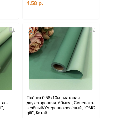
4.58
р.
Добавить
Добавить
в
в
избранное
избранное
Плёнка 0,58х10м., матовая
тло-
двухсторонняя, 60мкм., Синевато-
",
зелёный/Умеренно-зелёный, "OMG
gift", Китай