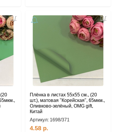
Добавить
Добавить
в
в
избранное
избранное
 (20
Плёнка в листах 55х55 см., (20
55мкм.,
шт.), матовая "Корейская", 65мкм.,
й
Оливково-зелёный, OMG gift,
Китай
Артикул:
1698/371
4.58
р.