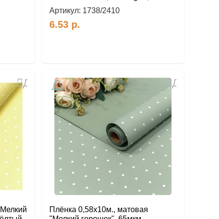
Артикул:
1738/2410
6.53
р.
Добавить
Добавить
в
в
избранное
избранное
"Мелкий
Плёнка 0,58х10м., матовая
жёлтый,
"Мелкий горошек", 65мкм.,