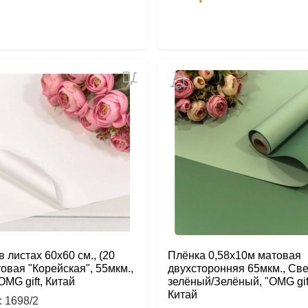
Добавить
в
избранное
 листах 60х60 см., (20
Плёнка 0,58х10м матовая
товая "Корейская", 55мкм.,
двухсторонняя 65мкм., Све
OMG gift, Китай
зелёный/Зелёный, "OMG gift
Китай
:
1698/2