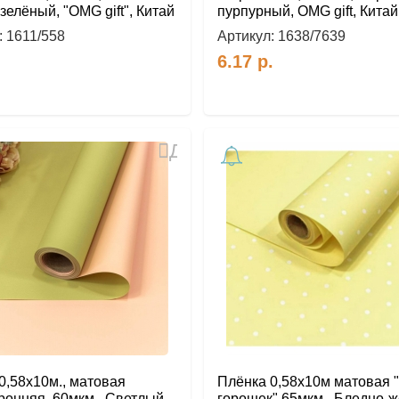
зелёный, "OMG gift", Китай
пурпурный, OMG gift, Китай
:
1611/558
Артикул:
1638/7639
.
6.17
р.
Добавить
в
избранное
0,58х10м., матовая
Плёнка 0,58х10м матовая 
ронняя, 60мкм., Светлый
горошек" 65мкм., Бледно-