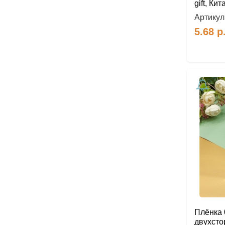
gift, Кит
Артикул
5.68
р
Плёнка 
двухсто