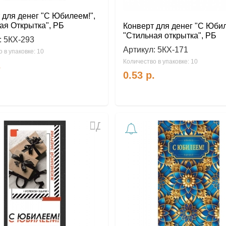
 для денег "С Юбилеем!",
ая Открытка", РБ
Конверт для денег "С Юбил
"Стильная открытка", РБ
:
5КХ-293
Артикул:
5КХ-171
 в упаковке: 10
Количество в упаковке: 10
.
0.53
р.
Добавить
в
избранное