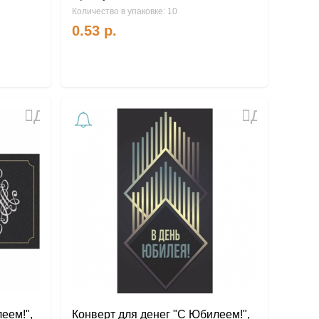
Количество в упаковке: 10
0.53
р.
Добавить
Добавить
в
в
избранное
избранное
еем!",
Конверт для денег "С Юбилеем!",