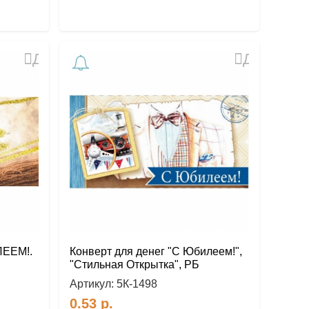
Добавить
Добавить
в
в
избранное
избранное
ЛЕЕМ!.
Конверт для денег "С Юбилеем!",
"Стильная Открытка", РБ
Артикул:
5К-1498
0.53
р.