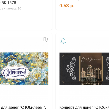
:
5К-1576
0.53
р.
 в упаковке: 10
.
Добавить
в
избранное
 для денег "С Юбилеем!",
Конверт для денег "С Юбил