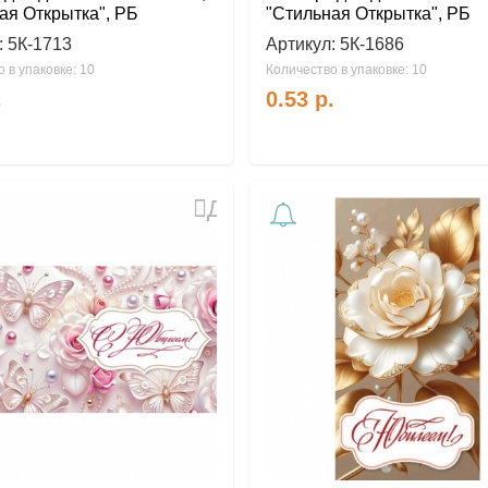
ая Открытка", РБ
"Стильная Открытка", РБ
:
5К-1713
Артикул:
5К-1686
 в упаковке: 10
Количество в упаковке: 10
.
0.53
р.
Добавить
в
избранное