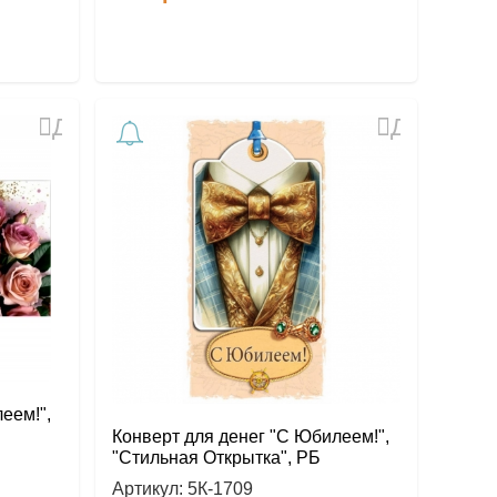
Добавить
Добавить
в
в
избранное
избранное
еем!",
Конверт для денег "С Юбилеем!",
"Стильная Открытка", РБ
Артикул:
5К-1709