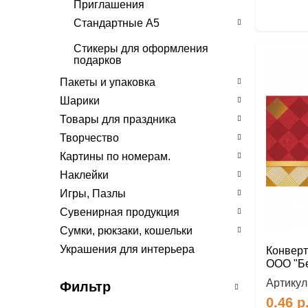
Приглашения
Стандартные А5
День рождения
Стикеры для оформления
подарков
Поздравляем, Поздравляю
Пакеты и упаковка
Разное
Шарики
Ручная работа
Товары для праздника
Свадьба
Творчество
Юбилей
Картины по номерам.
Наклейки
Игры, Пазлы
Сувенирная продукция
Сумки, рюкзаки, кошельки
Украшения для интерьера
Конверт
ООО "Бе
Артикул
Фильтр
0.46
р