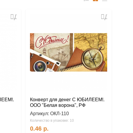
список
таблица
Прайс-
лист
Добавить
Добавить
в
в
избранное
избранное
ЛЕЕМ!.
Конверт для денег С ЮБИЛЕЕМ!.
ООО "Белая ворона", РФ
Артикул:
ОКЛ-110
Количество в упаковке: 10
0.46
р.