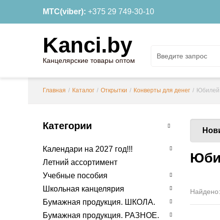
МТС(viber):
+375 29 749-30-10
Kanci.by
Канцелярские товары оптом
Главная
/
Каталог
/
Открытки
/
Конверты для денег
/
Юбилей
Категории
Нов
Календари на 2027 год!!!
Юби
Летний ассортимент
Учебные пособия
Школьная канцелярия
Найдено
Бумажная продукция. ШКОЛА.
Бумажная продукция. РАЗНОЕ.