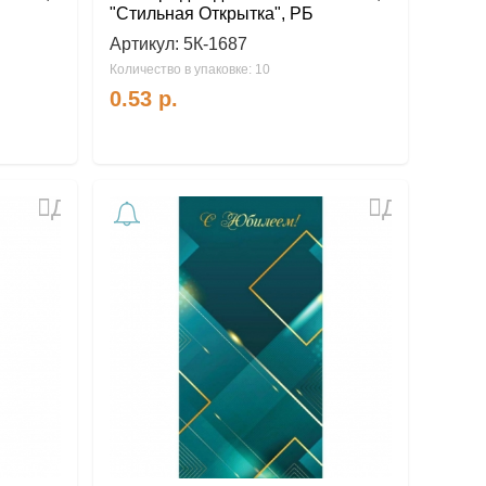
"Стильная Открытка", РБ
Артикул:
5К-1687
Количество в упаковке: 10
0.53
р.
Добавить
Добавить
в
в
избранное
избранное