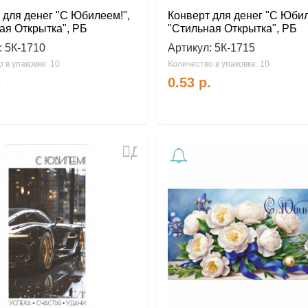
 для денег "С Юбилеем!",
Конверт для денег "С Юбил
ая Открытка", РБ
"Стильная Открытка", РБ
:
5К-1710
Артикул:
5К-1715
 в упаковке: 10
Количество в упаковке: 10
.
0.53
р.
Добавить
в
избранное