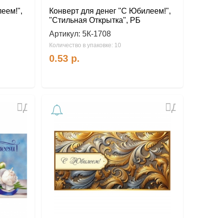
еем!",
Конверт для денег "С Юбилеем!",
"Стильная Открытка", РБ
Артикул:
5К-1708
Количество в упаковке: 10
0.53
р.
Добавить
Добавить
в
в
избранное
избранное