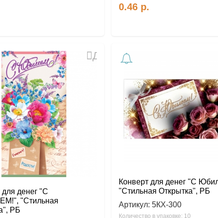
0.46
р.
Добавить
в
избранное
Конверт для денег "С Юбил
"Стильная Открытка", РБ
 для денег "С
М!", "Стильная
Артикул:
5КХ-300
а", РБ
Количество в упаковке: 10