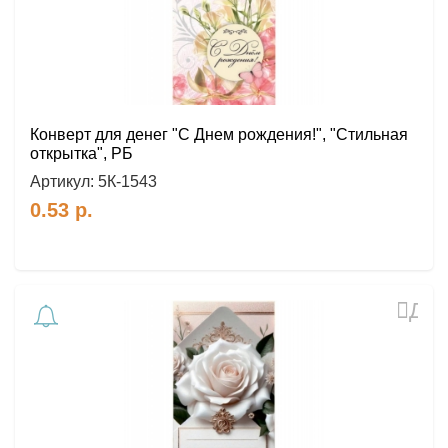
Конверт для денег "С Днем рождения!", "Стильная
открытка", РБ
Артикул:
5К-1543
0.53
р.
Доб
в
избр