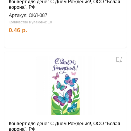
Конверт для денег С Днём Рождения!, ООО "Белая
ворона", РФ
Артикул:
ОКЛ-087
Количество в упаковке: 10
0.46
р.
Доб
в
избр
Конверт для денег С Днём Рождения!, ООО "Белая
ворона", РФ