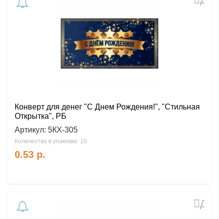
в
избр
Конверт для денег "С Днем Рождения!", "Стильная
Открытка", РБ
Артикул:
5КХ-305
Количество в упаковке: 10
0.53
р.
Доб
в