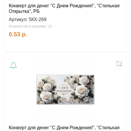
Конверт для денег "С Днем Рождения!", "Стильная
Открытка", РБ
Артикул:
5КХ-269
Количество в упаковке: 10
0.53
р.
Доб
в
избр
Конверт для денег "С Днем Рождения!", "Стильная