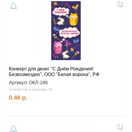
Доб
в
избр
Конверт для денег "С Днём Рождения!
Безвозмездно", ООО "Белая ворона", РФ
Артикул:
ОКЛ-186
Количество в упаковке: 10
0.46
р.
Доб