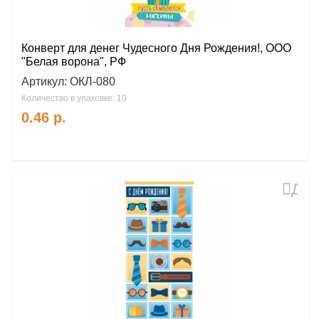
Конверт для денег Чудесного Дня Рождения!, ООО
"Белая ворона", РФ
Артикул:
ОКЛ-080
Количество в упаковке: 10
0.46
р.
Доб
в
избр