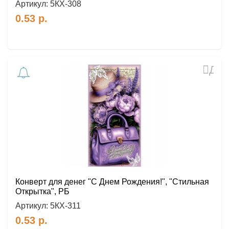
Артикул:
5КХ-308
0.53
р.
Доб
в
избр
Конверт для денег "С Днем Рождения!", "Стильная
Открытка", РБ
Артикул:
5КХ-311
0.53
р.