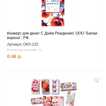
Конверт для денег С Днём Рождения!, ООО "Белая
ворона", РФ
Артикул:
ОКЛ-225
Количество в упаковке: 10
0.46
р.
Доб
в
избр