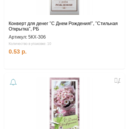
Конверт для денег "С Днем Рождения!", "Стильная
Открытка", РБ
Артикул:
5КХ-306
Количество в упаковке: 10
0.53
р.
Доб
в
избр