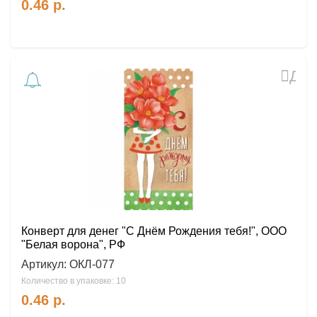
0.46
р.
Доб
в
избр
Конверт для денег "С Днём Рождения тебя!", ООО
"Белая ворона", РФ
Артикул:
ОКЛ-077
Количество в упаковке: 10
0.46
р.