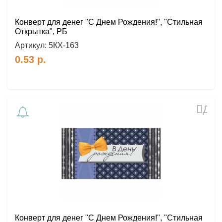
Конверт для денег "С Днем Рождения!", "Стильная
Открытка", РБ
Артикул:
5КХ-163
0.53
р.
Доб
в
избр
Конверт для денег "С Днем Рождения!", "Стильная