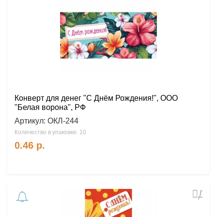
в
избр
Конверт для денег "С Днём Рождения!", ООО
"Белая ворона", РФ
Артикул:
ОКЛ-244
Количество в упаковке: 10
0.46
р.
Доб
в
избр