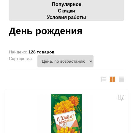
Популярное
Скидки
Условия работы
День рождения
Найдено:
128 товаров
Сортировка:
список
таблица
Прайс
лист
Доб
в
избр