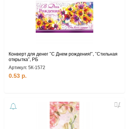
избр
Конверт для денег "С Днем рождения!", "Стильная
открытка", РБ
Артикул:
5К-1572
0.53
р.
Доб
в
избр