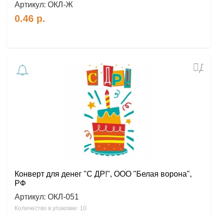
Артикул:
ОКЛ-Ж
0.46
р.
Доб
в
избр
Конверт для денег "С ДР!", ООО "Белая ворона",
РФ
Артикул:
ОКЛ-051
Количество в упаковке: 10