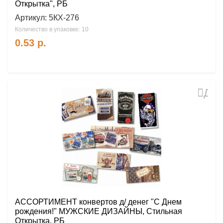
Открытка", РБ
Артикул:
5КХ-276
Количество в упаковке: 10
0.53
р.
Доб
в
избр
АССОРТИМЕНТ конвертов д/ денег "С Днем
рождения!" МУЖСКИЕ ДИЗАЙНЫ, Стильная
Открытка, РБ