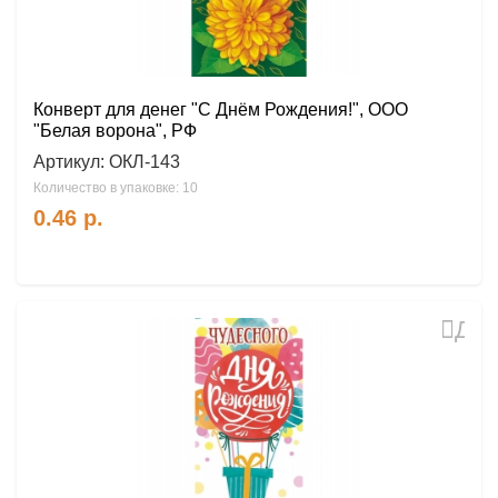
Конверт для денег "С Днём Рождения!", ООО
"Белая ворона", РФ
Артикул:
ОКЛ-143
Количество в упаковке: 10
0.46
р.
Доб
в
избр