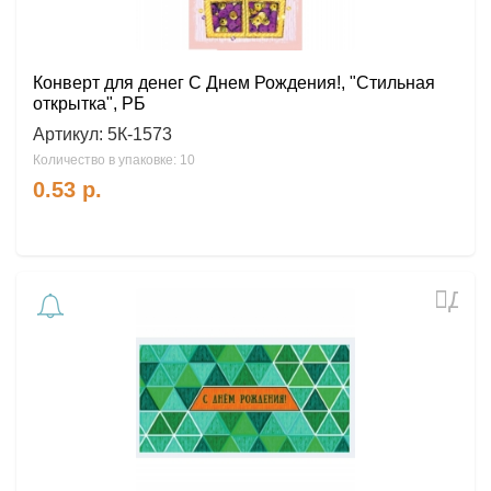
Конверт для денег С Днем Рождения!, "Стильная
открытка", РБ
Артикул:
5К-1573
Количество в упаковке: 10
0.53
р.
Доб
в
избр