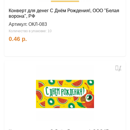
Конверт для денег С Днём Рождения!, ООО "Белая
ворона", РФ
Артикул:
ОКЛ-083
Количество в упаковке: 10
0.46
р.
Доб
в
избр