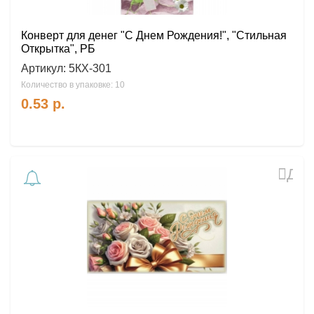
Конверт для денег "С Днем Рождения!", "Стильная
Открытка", РБ
Артикул:
5КХ-301
Количество в упаковке: 10
0.53
р.
Доб
в
избр