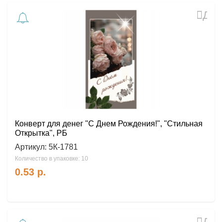
Доб
в
избр
Конверт для денег "С Днем Рождения!", "Стильная
Открытка", РБ
Артикул:
5К-1781
Количество в упаковке: 10
0.53
р.
Доб