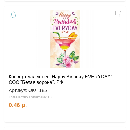
Доб
в
избр
Конверт для денег "Happy Birthday EVERYDAY",
ООО "Белая ворона", РФ
Артикул:
ОКЛ-185
Количество в упаковке: 10
0.46
р.