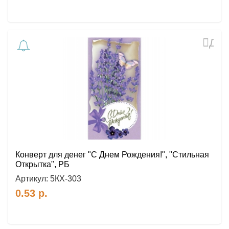
Доб
в
избр
Конверт для денег "С Днем Рождения!", "Стильная
Открытка", РБ
Артикул:
5КХ-303
0.53
р.