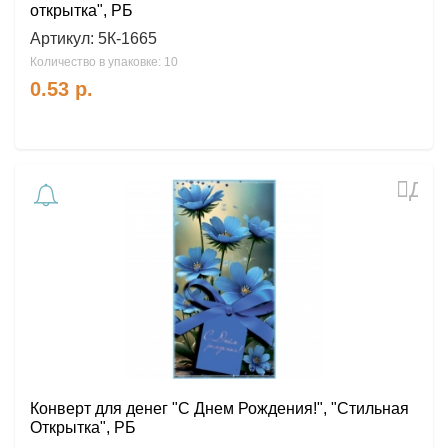
открытка", РБ
Артикул:
5К-1665
Количество в упаковке: 10
0.53
р.
Доб
в
избр
Конверт для денег "С Днем Рождения!", "Стильная
Открытка", РБ