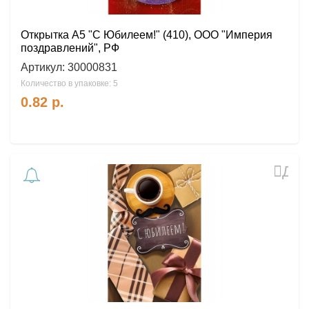
Открытка А5 "С Юбилеем!" (410), ООО "Империя
поздравлений", РФ
Артикул:
30000831
Количество в упаковке: 5
0.82
р.
Доб
в
избр