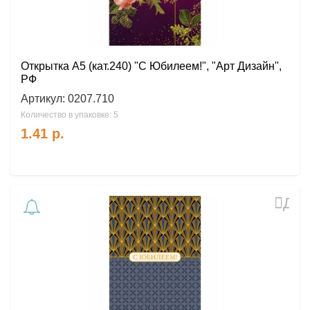
Открытка А5 (кат.240) "С Юбилеем!", "Арт Дизайн",
РФ
Артикул:
0207.710
Количество в упаковке: 5
1.41
р.
Доб
в
избр