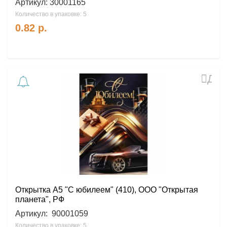
Артикул:
30001165
Количество в упаковке: 5
0.82
р.
Доб
в
избр
Открытка А5 "С юбилеем" (410), ООО "Открытая
планета", РФ
Артикул:
90001059
Количество в упаковке: 5