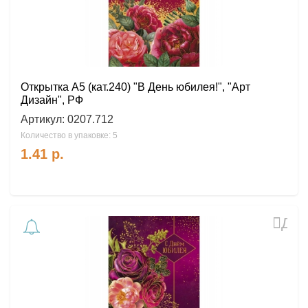
Открытка А5 (кат.240) "В День юбилея!", "Арт
Дизайн", РФ
Артикул:
0207.712
Количество в упаковке: 5
1.41
р.
Доб
в
избр