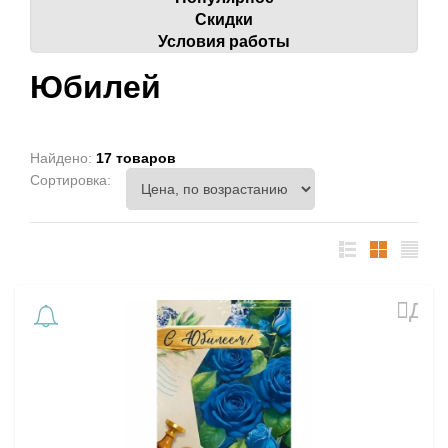
Скидки
Условия работы
Юбилей
Найдено:
17 товаров
Сортировка:
список
таблица
Прайс
лист
Доб
в
избр