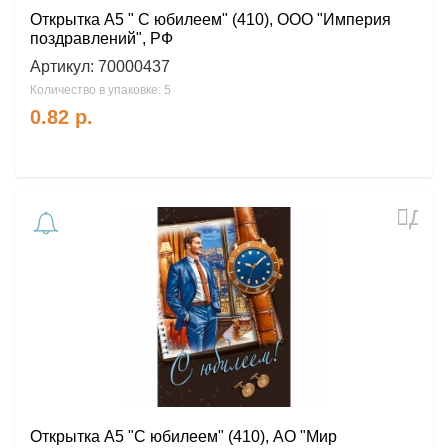
Открытка А5 " С юбилеем" (410), ООО "Империя
поздравлений", РФ
Артикул:
70000437
Количество в упаковке: 5
0.82
р.
Доб
в
избр
Открытка А5 "С юбилеем" (410), АО "Мир