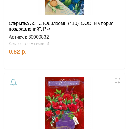
Открытка А5 "С Юбилеем!" (410), ООО "Империя
поздравлений", РФ
Артикул:
30000832
Количество в упаковке: 5
0.82
р.
Доб
в
избр