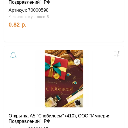
Поздравлений", РФ
Артикул:
70000598
Количество в упаковке: 5
0.82
р.
Доб
в
избр
Открытка А5 "С юбилеем" (410), ООО "Империя
Поздравлений", РФ