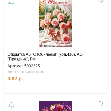
Доб
в
избр
Открытка А5 "С Юбилеем!" (код.410), АО
"Праздник", РФ
Артикул:
5002325
Количество в упаковке: 10
0.82
р.
Доб
в