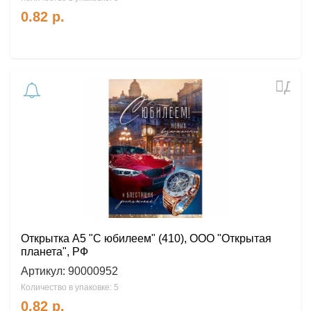
0.82
р.
Доб
в
избр
Открытка А5 "С юбилеем" (410), ООО "Открытая
планета", РФ
Артикул:
90000952
Количество в упаковке: 5
0.82
р.