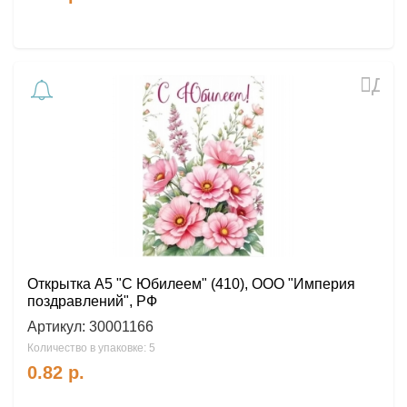
Доб
в
избр
Открытка А5 "С Юбилеем" (410), ООО "Империя
поздравлений", РФ
Артикул:
30001166
Количество в упаковке: 5
0.82
р.