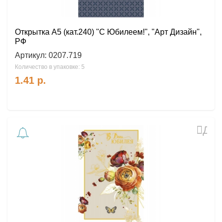
Открытка А5 (кат.240) "С Юбилеем!", "Арт Дизайн",
РФ
Артикул:
0207.719
Количество в упаковке: 5
1.41
р.
Доб
в
избр