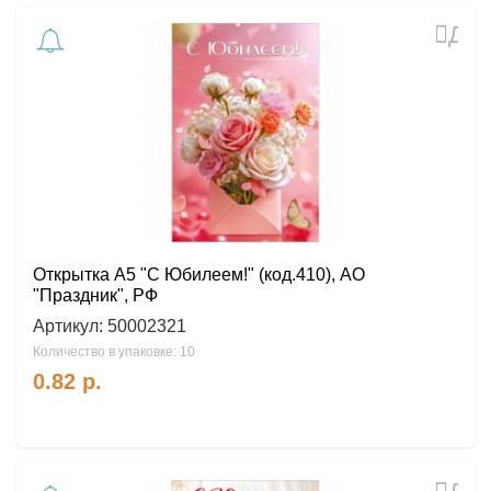
Доб
в
избр
Открытка А5 "С Юбилеем!" (код.410), АО
"Праздник", РФ
Артикул:
50002321
Количество в упаковке: 10
0.82
р.