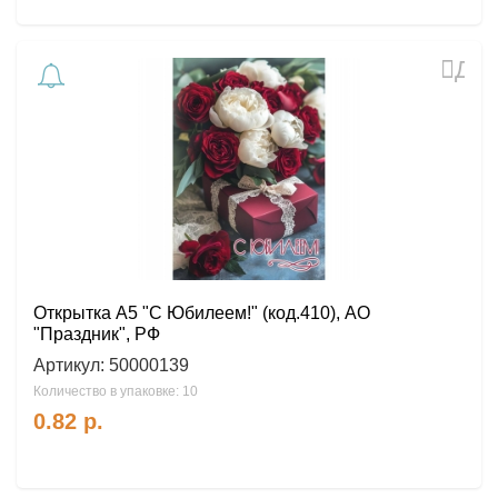
Доб
в
избр
Открытка А5 "С Юбилеем!" (код.410), АО
"Праздник", РФ
Артикул:
50000139
Количество в упаковке: 10
0.82
р.