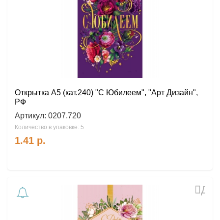
избр
Открытка А5 (кат.240) "С Юбилеем", "Арт Дизайн",
РФ
Артикул:
0207.720
Количество в упаковке: 5
1.41
р.
Доб
в
избр