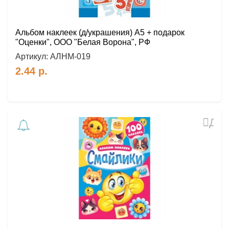
Альбом наклеек (д/украшения) А5 + подарок
"Оценки", ООО "Белая Ворона", РФ
Артикул:
АЛНМ-019
2.44
р.
Доб
в
избр