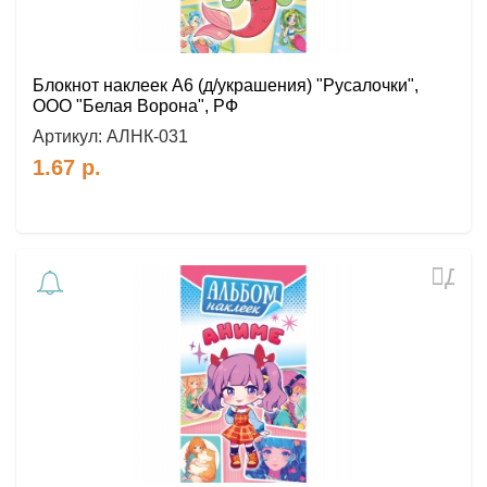
Блокнот наклеек А6 (д/украшения) "Русалочки",
ООО "Белая Ворона", РФ
Артикул:
АЛНК-031
1.67
р.
Доб
в
избр