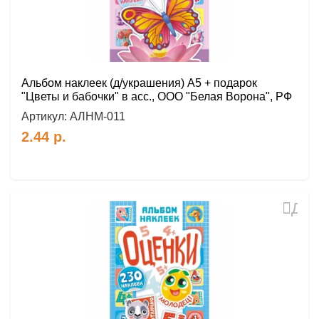
Альбом наклеек (д/украшения) А5 + подарок
"Цветы и бабочки" в асс., ООО "Белая Ворона", РФ
Артикул:
АЛНМ-011
2.44
р.
Доб
в
избр