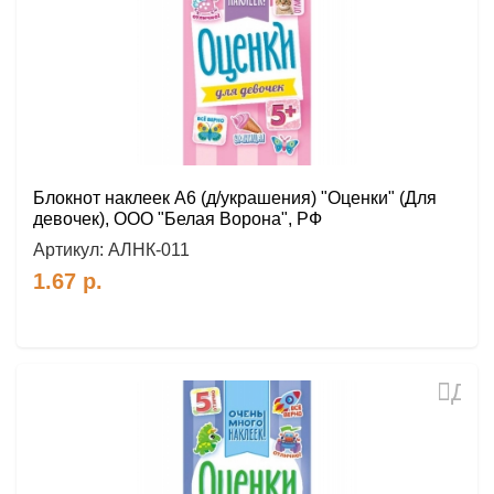
избр
Блокнот наклеек А6 (д/украшения) "Оценки" (Для
девочек), ООО "Белая Ворона", РФ
Артикул:
АЛНК-011
1.67
р.
Доб
в
избр