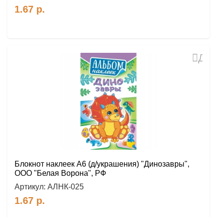
1.67
р.
Доб
в
избр
Блокнот наклеек А6 (д/украшения) "Динозавры",
ООО "Белая Ворона", РФ
Артикул:
АЛНК-025
1.67
р.