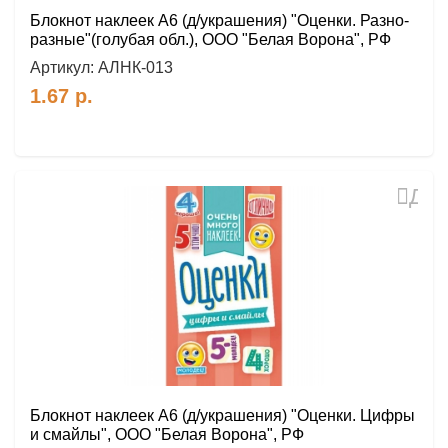
Блокнот наклеек А6 (д/украшения) "Оценки. Разно-
разные"(голубая обл.), ООО "Белая Ворона", РФ
Артикул:
АЛНК-013
1.67
р.
Доб
в
избр
Блокнот наклеек А6 (д/украшения) "Оценки. Цифры
и смайлы", ООО "Белая Ворона", РФ