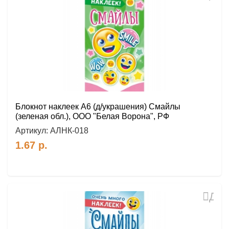
в
избр
Блокнот наклеек А6 (д/украшения) Смайлы
(зеленая обл.), ООО "Белая Ворона", РФ
Артикул:
АЛНК-018
1.67
р.
Доб
в
избр