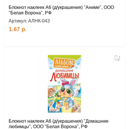
Блокнот наклеек А6 (д/украшения) "Аниме", ООО
"Белая Ворона", РФ
Артикул:
АЛНК-043
1.67
р.
Доб
в
избр
Блокнот наклеек А6 (д/украшения) "Домашние
любимцы", ООО "Белая Ворона", РФ