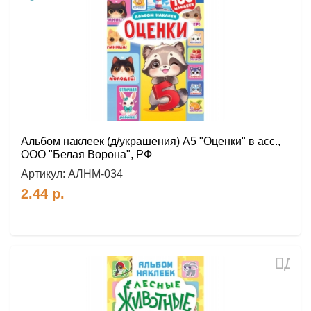
в
избр
Альбом наклеек (д/украшения) А5 "Оценки" в асс.,
ООО "Белая Ворона", РФ
Артикул:
АЛНМ-034
2.44
р.
Доб
в
избр