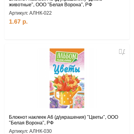
животные", ООО "Белая Ворона", РФ
Артикул:
АЛНК-022
1.67
р.
Доб
в
избр
Блокнот наклеек А6 (д/украшения) "Цветы", ООО
"Белая Ворона", РФ
Артикул:
АЛНК-030