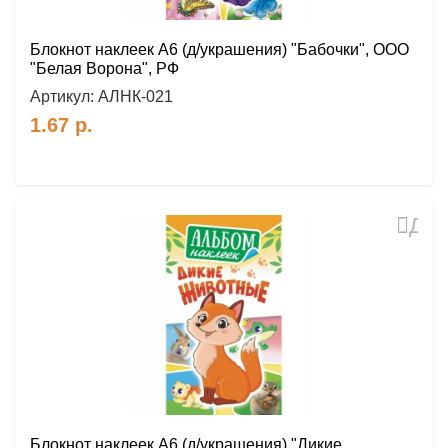
Блокнот наклеек А6 (д/украшения) "Бабочки", ООО
"Белая Ворона", РФ
Артикул:
АЛНК-021
1.67
р.
Доб
в
избр
Блокнот наклеек А6 (д/украшения) "Дикие