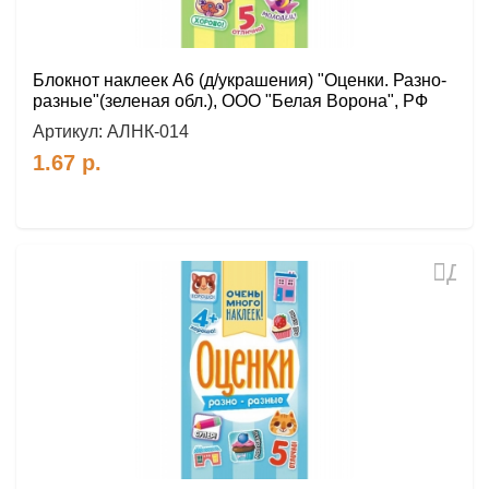
Блокнот наклеек А6 (д/украшения) "Оценки. Разно-
разные"(зеленая обл.), ООО "Белая Ворона", РФ
Артикул:
АЛНК-014
1.67
р.
Доб
в
избр