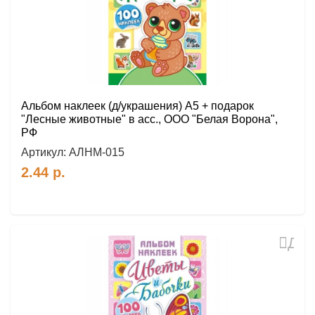
Альбом наклеек (д/украшения) А5 + подарок
"Лесные животные" в асс., ООО "Белая Ворона",
РФ
Артикул:
АЛНМ-015
2.44
р.
Доб
в
избр