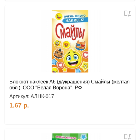
Доб
в
избр
Блокнот наклеек А6 (д/украшения) Смайлы (желтая
обл.), ООО "Белая Ворона", РФ
Артикул:
АЛНК-017
1.67
р.
Доб