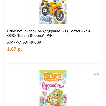
Блокнот наклеек А6 (д/украшения) "Мотоциклы",
ООО "Белая Ворона", РФ
Артикул:
АЛНК-039
1.67
р.
Доб
в
избр