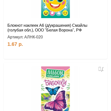
Блокнот наклеек А6 (д/украшения) Смайлы
(голубая обл.), ООО "Белая Ворона", РФ
Артикул:
АЛНК-020
1.67
р.
Доб
в
избр