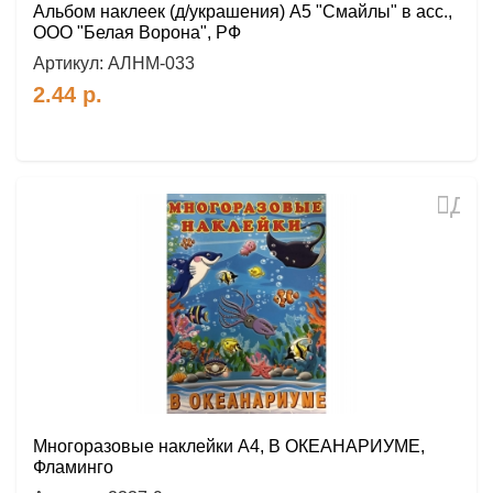
Альбом наклеек (д/украшения) А5 "Смайлы" в асс.,
ООО "Белая Ворона", РФ
Артикул:
АЛНМ-033
2.44
р.
Доб
в
избр
Многоразовые наклейки А4, В ОКЕАНАРИУМЕ,
Фламинго