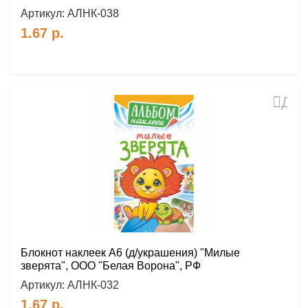
Артикул:
АЛНК-038
1.67
р.
Доб
в
избр
Блокнот наклеек А6 (д/украшения) "Милые
зверята", ООО "Белая Ворона", РФ
Артикул:
АЛНК-032
1.67
р.