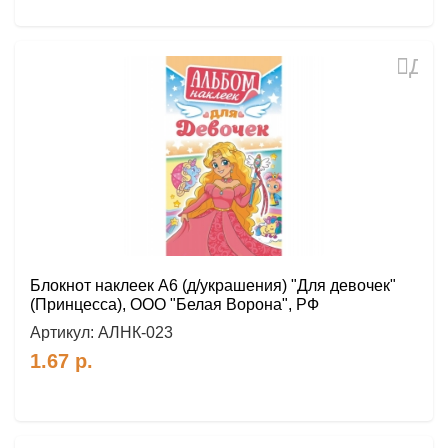
Доб
в
избр
Блокнот наклеек А6 (д/украшения) "Для девочек"
(Принцесса), ООО "Белая Ворона", РФ
Артикул:
АЛНК-023
1.67
р.