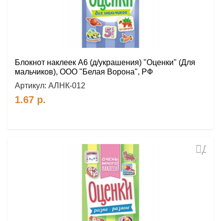
Блокнот наклеек А6 (д/украшения) "Оценки" (Для
мальчиков), ООО "Белая Ворона", РФ
Артикул:
АЛНК-012
1.67
р.
Доб
в
избр