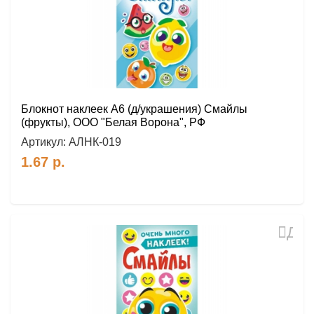
Блокнот наклеек А6 (д/украшения) Смайлы
(фрукты), ООО "Белая Ворона", РФ
Артикул:
АЛНК-019
1.67
р.
Доб
в
избр