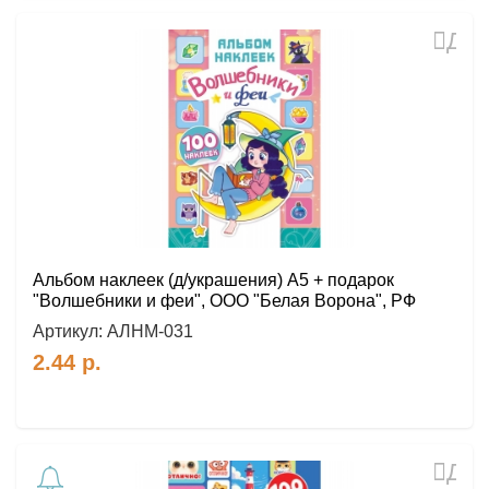
Доб
в
избр
Альбом наклеек (д/украшения) А5 + подарок
"Волшебники и феи", ООО "Белая Ворона", РФ
Артикул:
АЛНМ-031
2.44
р.
Доб