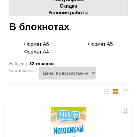
Скидки
Условия работы
В блокнотах
Формат А6
Формат А5
Формат А4
Найдено:
32 товаров
Сортировка:
список
таблица
Прайс
лист
Доб
в
избр