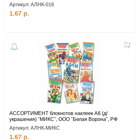
Артикул:
АЛНК-016
1.67
р.
Доб
в
избр
АССОРТИМЕНТ блокнотов наклеек А6 (д/
украшения) "МИКС", ООО "Белая Ворона", РФ
Артикул:
АЛНК-МИКС
1.67
р.