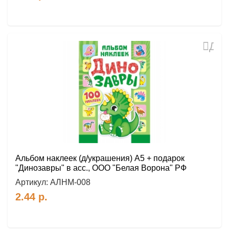
Доб
в
избр
Альбом наклеек (д/украшения) А5 + подарок
"Динозавры" в асс., ООО "Белая Ворона" РФ
Артикул:
АЛНМ-008
2.44
р.