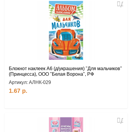
Доб
в
избр
Блокнот наклеек А6 (д/украшения) "Для мальчиков"
(Принцесса), ООО "Белая Ворона", РФ
Артикул:
АЛНК-029
1.67
р.
Доб
в