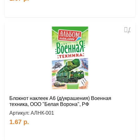
Доб
в
избр
Блокнот наклеек А6 (д/украшения) Военная
техника, ООО "Белая Ворона", РФ
Артикул:
АЛНК-001
1.67
р.