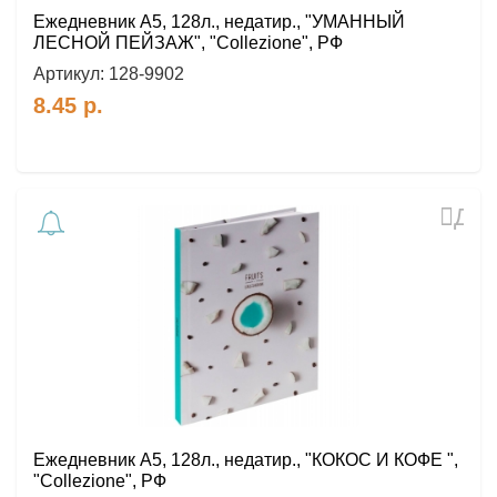
Ежедневник А5, 128л., недатир., "УМАННЫЙ
ЛЕСНОЙ ПЕЙЗАЖ", "Collezione", РФ
Артикул:
128-9902
8.45
р.
Доб
в
избр
Ежедневник А5, 128л., недатир., "КОКОС И КОФЕ ",
"Collezione", РФ