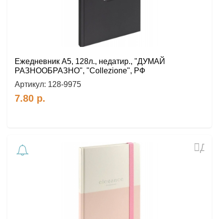
Ежедневник А5, 128л., недатир., "ДУМАЙ
РАЗНООБРАЗНО", "Collezione", РФ
Артикул:
128-9975
7.80
р.
Доб
в
избр