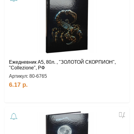
в
избр
Ежедневник А5, 80л. , "ЗОЛОТОЙ СКОРПИОН",
"Collezione", РФ
Артикул:
80-6765
6.17
р.
Доб
в
избр