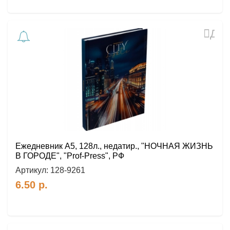
Доб
в
избр
Ежедневник А5, 128л., недатир., "НОЧНАЯ ЖИЗНЬ
В ГОРОДЕ", "Prof-Press", РФ
Артикул:
128-9261
6.50
р.