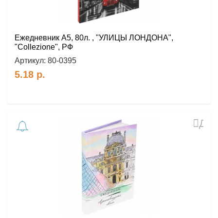
Ежедневник А5, 80л. , "УЛИЦЫ ЛОНДОНА",
"Collezione", РФ
Артикул:
80-0395
5.18
р.
Доб
в
избр