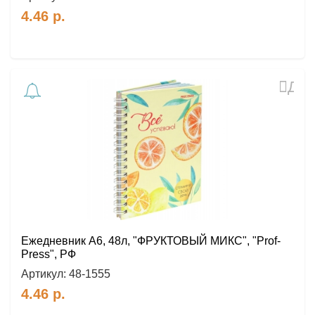
4.46
р.
Доб
в
избр
Ежедневник А6, 48л, "ФРУКТОВЫЙ МИКС", "Prof-
Press", РФ
Артикул:
48-1555
4.46
р.