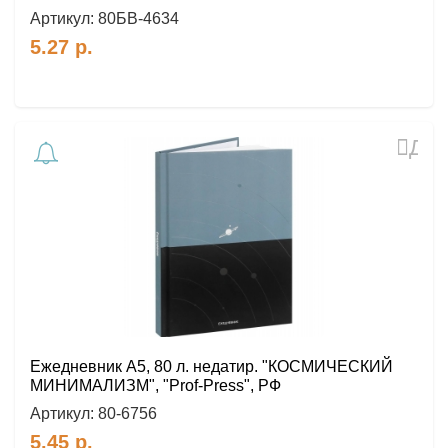
Артикул:
80БВ-4634
5.27
р.
Доб
в
избр
Ежедневник A5, 80 л. недатир. "КОСМИЧЕСКИЙ
МИНИМАЛИЗМ", "Prof-Press", РФ
Артикул:
80-6756
5.45
р.