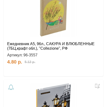
избр
Ежедневник А5, 96л., САКУРА И ВЛЮБЛЕННЫЕ
(7БЦ,крафт обл.), "Collezione", РФ
Артикул:
96-3557
4.80
р.
5.12
р.
Доб
в
избр