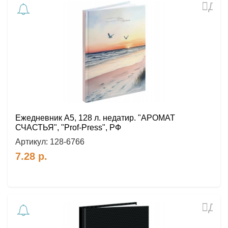
Доб
в
избр
Ежедневник A5, 128 л. недатир. "АРОМАТ
СЧАСТЬЯ", "Prof-Press", РФ
Артикул:
128-6766
7.28
р.
Доб
в