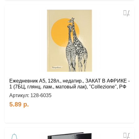
Доб
в
избр
Ежедневник А5, 128л., недатир., ЗАКАТ В АФРИКЕ -
1 (7БЦ, глянц. лам., матовый лак), "Collezione", РФ
Артикул:
128-6035
5.89
р.
Доб