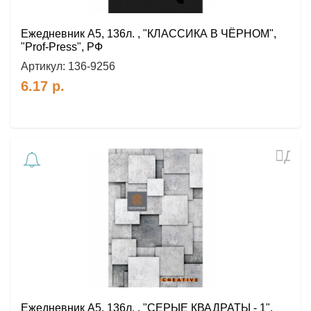
Ежедневник А5, 136л. , "КЛАССИКА В ЧЁРНОМ",
"Prof-Press", РФ
Артикул:
136-9256
6.17
р.
Доб
в
избр
Ежедневник А5, 136л. , "СЕРЫЕ КВАДРАТЫ - 1",