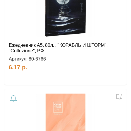
Ежедневник А5, 80л. , "КОРАБЛЬ И ШТОРМ",
"Collezione", РФ
Артикул:
80-6766
6.17
р.
Доб
в
избр