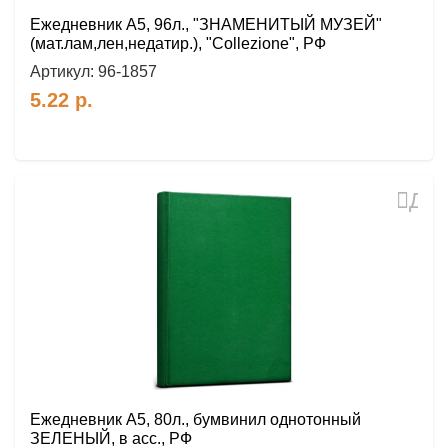
Ежедневник А5, 96л., "ЗНАМЕНИТЫЙ МУЗЕЙ"
(мат.лам,лен,недатир.), "Collezione", РФ
Артикул:
96-1857
5.22
р.
Доб
в
избр
Ежедневник А5, 80л., бумвинил однотонный
ЗЕЛЕНЫЙ, в асс., РФ