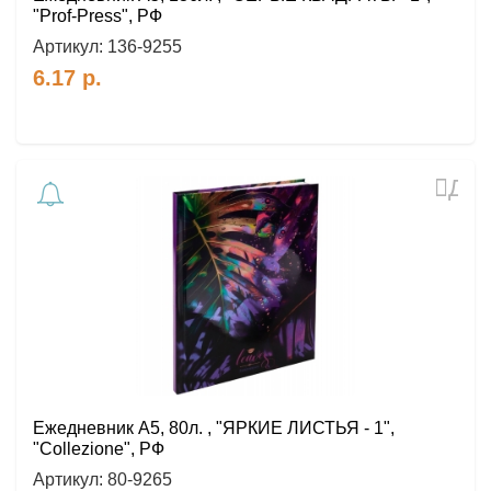
"Prof-Press", РФ
Артикул:
136-9255
6.17
р.
Доб
в
избр
Ежедневник А5, 80л. , "ЯРКИЕ ЛИСТЬЯ - 1",
"Collezione", РФ
Артикул:
80-9265