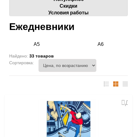
Скидки
Условия работы
Ежедневники
А5
А6
Найдено:
33 товаров
Сортировка:
список
таблица
Прайс
лист
Доб
в
избр