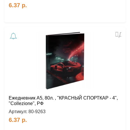
6.37
р.
Доб
в
избр
Ежедневник А5, 80л. , "КРАСНЫЙ СПОРТКАР - 4",
"Collezione", РФ
Артикул:
80-9263
6.37
р.