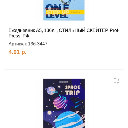
Ежедневник А5, 136л. , СТИЛЬНЫЙ СКЕЙТЕР, Prof-
Press, РФ
Артикул:
136-3447
4.01
р.
Доб
в
избр