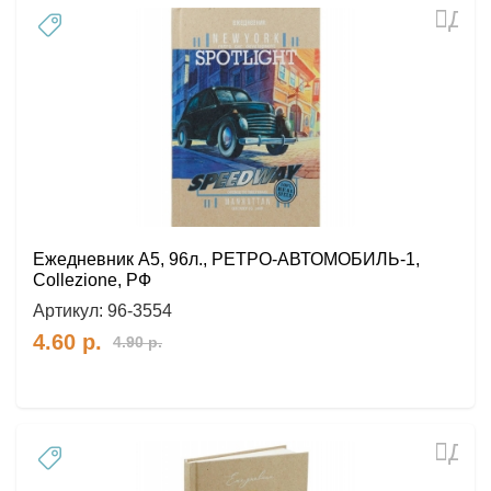
Доб
в
избр
Ежедневник А5, 96л., РЕТРО-АВТОМОБИЛЬ-1,
Collezione, РФ
Артикул:
96-3554
4.60
р.
4.90
р.
Доб
в