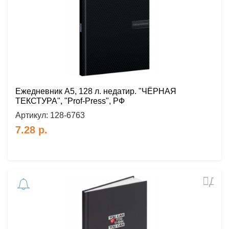
избр
Ежедневник A5, 128 л. недатир. "ЧЁРНАЯ
ТЕКСТУРА", "Prof-Press", РФ
Артикул:
128-6763
7.28
р.
Доб
в
избр