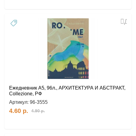
Доб
в
избр
Ежедневник А5, 96л., АРХИТЕКТУРА И АБСТРАКТ,
Collezione, РФ
Артикул:
96-3555
4.60
р.
4.90
р.