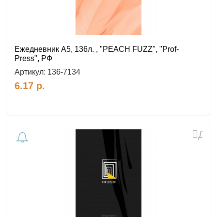
Ежедневник А5, 136л. , "PEACH FUZZ", "Prof-
Press", РФ
Артикул:
136-7134
6.17
р.
Доб
в
избр