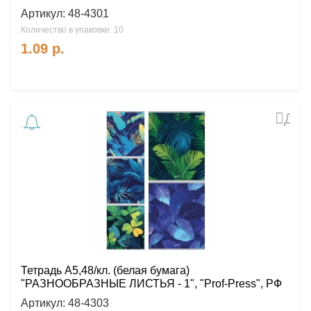
Артикул:
48-4301
Количество в упаковке: 10
1.09
р.
Доб
в
избр
Тетрадь А5,48/кл. (белая бумага)
"РАЗНООБРАЗНЫЕ ЛИСТЬЯ - 1", "Prof-Press", РФ
Артикул:
48-4303