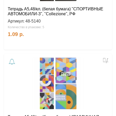
Тетрадь А5,48/кл. (белая бумага) "СПОРТИВНЫЕ
АВТОМОБИЛИ-3", "Collezione", РФ
Артикул:
48-5140
Количество в упаковке: 5
1.09
р.
Доб
в
избр