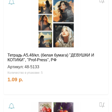
Доб
в
избр
Тетрадь А5,48/кл. (белая бумага) "ДЕВУШКИ И
КОТИКИ", "Prof-Press", РФ
Артикул:
48-5133
Количество в упаковке: 5
1.09
р.
Доб
в