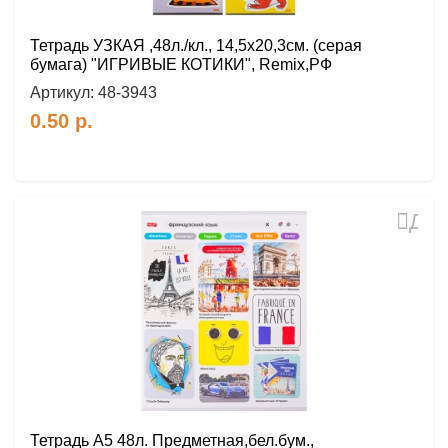
Тетрадь УЗКАЯ ,48л./кл., 14,5х20,3см. (серая
бумага) "ИГРИВЫЕ КОТИКИ", Remix,РФ
Артикул:
48-3943
0.50
р.
Доб
в
избр
Тетрадь А5 48л. Предметная,бел.бум.,