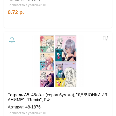
Количество в упаковке: 10
0.72
р.
Доб
в
избр
Тетрадь А5, 48л/кл. (серая бумага), "ДЕВЧОНКИ ИЗ
АНИМЕ", "Remix", РФ
Артикул:
48-1876
Количество в упаковке: 10