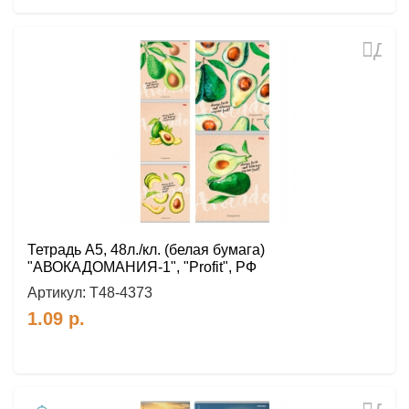
Доб
в
избр
Тетрадь А5, 48л./кл. (белая бумага)
"АВОКАДОМАНИЯ-1", "Profit", РФ
Артикул:
Т48-4373
1.09
р.