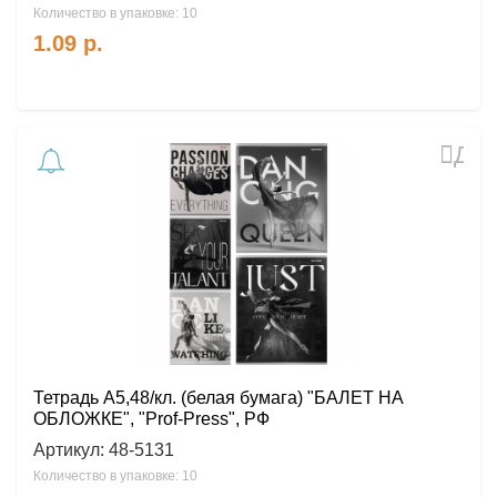
Количество в упаковке: 10
1.09
р.
Доб
в
избр
Тетрадь А5,48/кл. (белая бумага) "БАЛЕТ НА
ОБЛОЖКЕ", "Prof-Press", РФ
Артикул:
48-5131
Количество в упаковке: 10