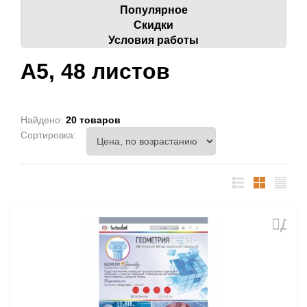
Популярное
Скидки
Условия работы
А5, 48 листов
Найдено:
20 товаров
Сортировка:
список
таблица
Прайс
лист
Доб
в
избр