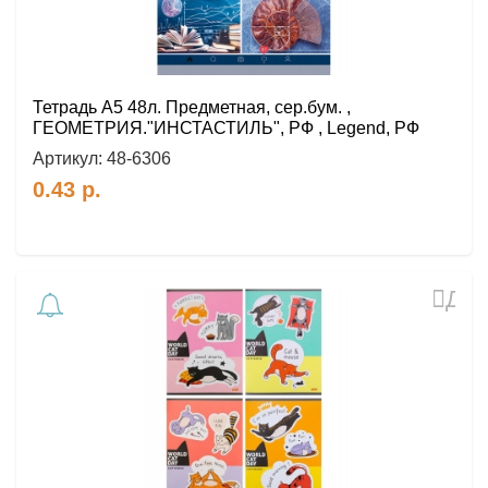
Тетрадь А5 48л. Предметная, сер.бум. ,
ГЕОМЕТРИЯ."ИНСТАСТИЛЬ", РФ , Legend, РФ
Артикул:
48-6306
0.43
р.
Доб
в
избр