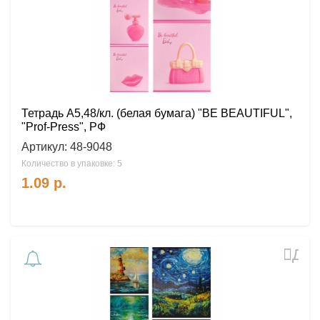
Тетрадь А5,48/кл. (белая бумага) "BE BEAUTIFUL",
"Prof-Press", РФ
Артикул:
48-9048
Количество в упаковке: 5
1.09
р.
Доб
в
избр