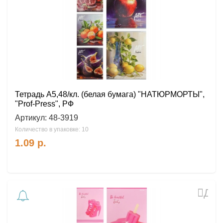
избр
Тетрадь А5,48/кл. (белая бумага) "НАТЮРМОРТЫ",
"Prof-Press", РФ
Артикул:
48-3919
Количество в упаковке: 10
1.09
р.
Доб
в
избр