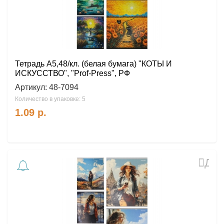
Тетрадь А5,48/кл. (белая бумага) "КОТЫ И
ИСКУССТВО", "Prof-Press", РФ
Артикул:
48-7094
Количество в упаковке: 5
1.09
р.
Доб
в
избр