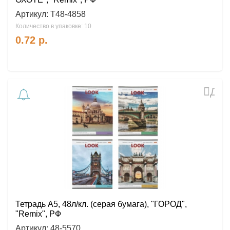
Артикул:
Т48-4858
Количество в упаковке: 10
0.72
р.
Доб
в
избр
Тетрадь А5, 48л/кл. (серая бумага), "ГОРОД",
"Remix", РФ
Артикул:
48-5570