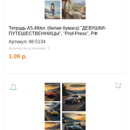
Тетрадь А5,48/кл. (белая бумага) "ДЕВУШКИ-
ПУТЕШЕСТВЕННИЦЫ", "Prof-Press", РФ
Артикул:
48-5134
Количество в упаковке: 5
1.09
р.
Доб
в
избр