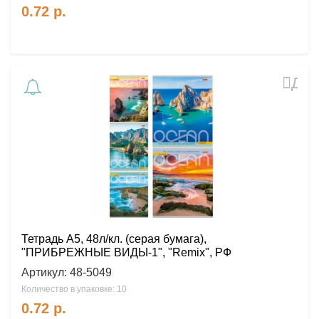
0.72
р.
Доб
в
избр
Тетрадь А5, 48л/кл. (серая бумага),
"ПРИБРЕЖНЫЕ ВИДЫ-1", "Remix", РФ
Артикул:
48-5049
Количество в упаковке: 10
0.72
р.