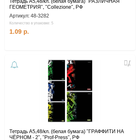
Тетрадь А5,48/кл. (белая бумага) "РАЗЛИЧНАЯ
ГЕОМЕТРИЯ", "Collezione", РФ
Артикул:
48-3282
Количество в упаковке: 5
1.09
р.
Доб
в
избр
Тетрадь А5,48/кл. (белая бумага) "ГРАФФИТИ НА
ЧЁРНОМ - 2", "Prof-Press", РФ