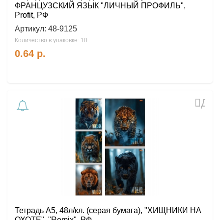
ФРАНЦУЗСКИЙ ЯЗЫК "ЛИЧНЫЙ ПРОФИЛЬ",
Profit, РФ
Артикул:
48-9125
Количество в упаковке: 10
0.64
р.
Доб
в
избр
Тетрадь А5, 48л/кл. (серая бумага), "ХИЩНИКИ НА
ОХОТЕ", "Remix", РФ