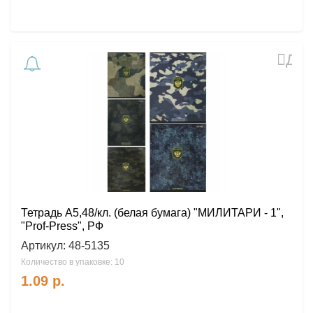
Доб
в
избр
Тетрадь А5,48/кл. (белая бумага) "МИЛИТАРИ - 1",
"Prof-Press", РФ
Артикул:
48-5135
Количество в упаковке: 10
1.09
р.