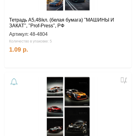
Тетрадь А5,48/кл. (белая бумага) "МАШИНЫ И
ЗАКАТ", "Prof-Press", РФ
Артикул:
48-4804
Количество в упаковке: 5
1.09
р.
Доб
в
избр