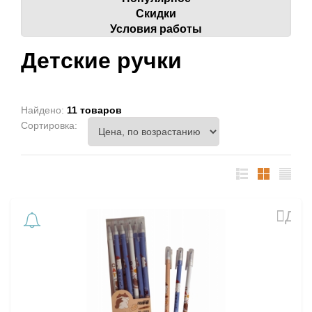
Скидки
Условия работы
Детские ручки
Найдено:
11 товаров
Сортировка:
список
таблица
Прайс
лист
Доб
в
избр