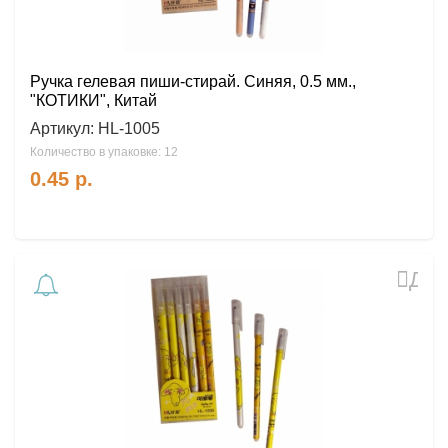
Ручка гелевая пиши-стирай. Синяя, 0.5 мм.,
"КОТИКИ", Китай
Артикул:
HL-1005
Количество в упаковке: 12
0.45
р.
Доб
в
избр