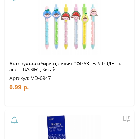
в
избр
Авторучка-лабиринт, синяя, "ФРУКТЫ ЯГОДЫ" в
асс., "BASIR", Китай
Артикул:
MD-6947
0.99
р.
Доб
в
избр