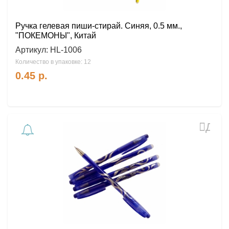
Ручка гелевая пиши-стирай. Синяя, 0.5 мм.,
"ПОКЕМОНЫ", Китай
Артикул:
HL-1006
Количество в упаковке: 12
0.45
р.
Доб
в
избра