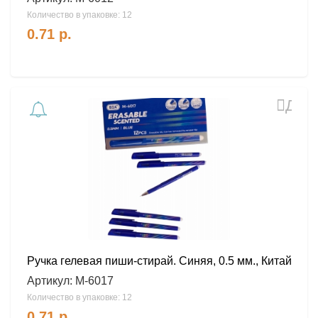
Количество в упаковке: 12
0.71
р.
Доб
в
избра
Ручка гелевая пиши-стирай. Синяя, 0.5 мм., Китай
Артикул:
М-6017
Количество в упаковке: 12
0.71
р.