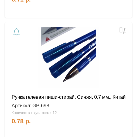
Доб
в
избра
Ручка гелевая пиши-стирай. Синяя, 0,7 мм., Китай
Артикул:
GP-698
Количество в упаковке: 12
0.78
р.