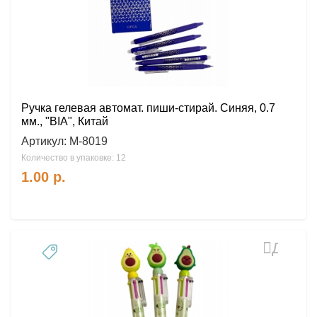
Ручка гелевая автомат. пиши-стирай. Синяя, 0.7
мм., "BIA", Китай
Артикул:
М-8019
Количество в упаковке: 12
1.00
р.
Добав
в
избран