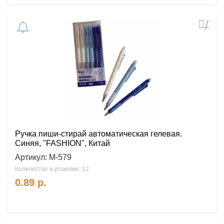
Доб
в
избр
Ручка пиши-стирай автоматическая гелевая.
Синяя, "FASHION", Китай
Артикул:
М-579
Количество в упаковке: 12
0.89
р.