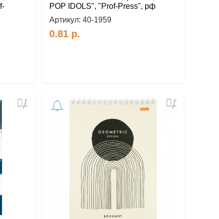
f-
POP IDOLS", "Prof-Press", рф
Артикул:
40-1959
0.81
р.
Добавить
Добавить
в
в
избранное
избранное