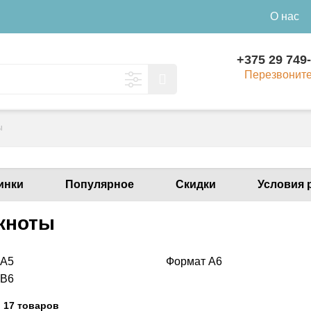
О нас
+375 29 749
Перезвонит
ы
инки
Популярное
Скидки
Условия 
кноты
 А5
Формат А6
 В6
:
17 товаров