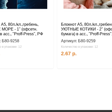
А5, 80л./кл.,гребень,
Блокнот А5, 80л./кл.,гребень
МОРЕ - 1" (офсетн.
УЮТНЫЕ КОТИКИ - 2" (офс
в асс., "Proff-Press", РФ
бумага) в асс., "Proff-Press
:
Б80-9258
Артикул:
Б80-9259
 в упаковке: 12
Количество в упаковке: 12
.
2.67
р.