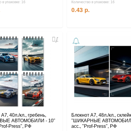
 в упаковке: 16
Количество в упаковке: 16
.
0.43
р.
Добавить
в
избранное
А7, 40л./кл., гребень,
Блокнот А7, 48л./кл., склейк
ВЫЕ АВТОМОБИЛИ - 10"
"ШИКАРНЫЕ АВТОМОБИЛ
"Prof-Press", РФ
асс., "Prof-Press", РФ