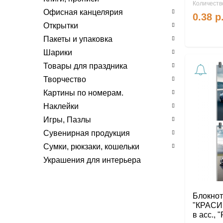
Благодарственные письма
Количество
Офисная канцелярия
Бланки (чистые)
0.38
р
Открытки
Прочие
Пакеты и упаковка
Шарики
Товары для праздника
Творчество
Картины по номерам.
Наклейки
Игры, Пазлы
Сувенирная продукция
Сумки, рюкзаки, кошельки
Украшения для интерьера
Блокнот 
"КРАСИ
в асс., 