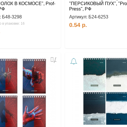
ОЛОХ В КОСМОСЕ", Prof-
"ПЕРСИКОВЫЙ ПУХ", "Pro
 РФ
Press", РФ
:
Б48-3298
Артикул:
Б24-6253
 в упаковке: 16
0.54
р.
.
Добавить
в
избранное