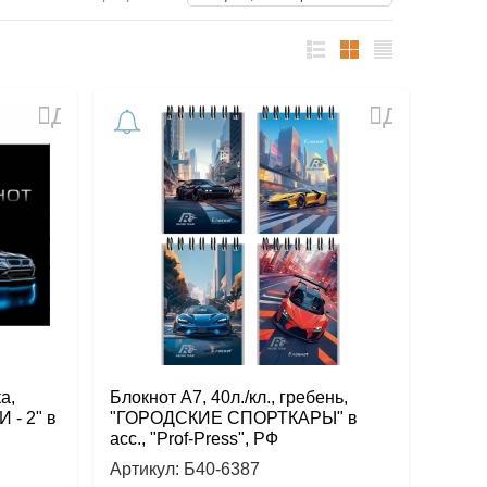
список
таблица
Прайс-
лист
Добавить
Добавить
в
в
избранное
избранное
а,
Блокнот А7, 40л./кл., гребень,
- 2" в
"ГОРОДСКИЕ СПОРТКАРЫ" в
асс., "Prof-Press", РФ
Артикул:
Б40-6387