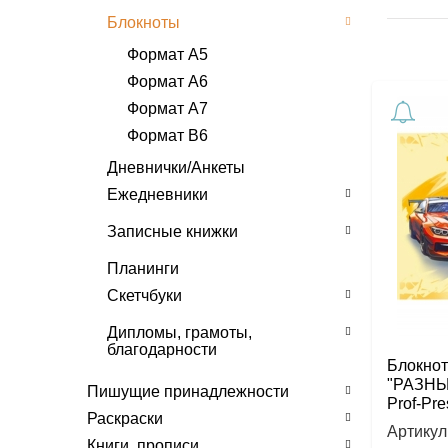
Блокноты
Формат А5
Формат А6
Формат А7
Формат В6
Дневнички/Анкеты
Ежедневники
А5
Записные книжки
А6
Записные книжки А5.
Планинги
Записные книжки А6.
Скетчбуки
Записная книжка А7.
А4
Дипломы, грамоты,
благодарности
А5
Блокнот 
А6
Дипломы
"РАЗНЫ
Пишущие принадлежности
Prof-Pre
Грамоты
Раскраски
Артикул
Благодарности/
Книги, прописи