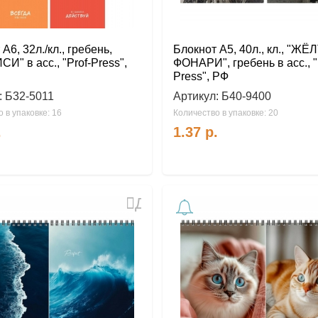
А6, 32л./кл., гребень,
Блокнот А5, 40л., кл., "Ж
И" в асс., "Prof-Press",
ФОНАРИ", гребень в асс., "
Press", РФ
:
Б32-5011
Артикул:
Б40-9400
 в упаковке: 16
Количество в упаковке: 20
.
1.37
р.
Добавить
в
избранное