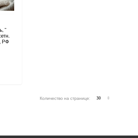
, "
етн.
", РФ
Количество на странице:
30