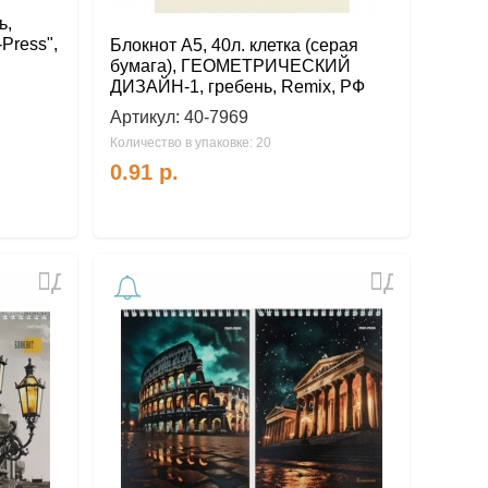
ь,
-Press",
Блокнот А5, 40л. клетка (серая
бумага), ГЕОМЕТРИЧЕСКИЙ
ДИЗАЙН-1, гребень, Remix, РФ
Артикул:
40-7969
Количество в упаковке: 20
0.91
р.
Добавить
Добавить
в
в
избранное
избранное