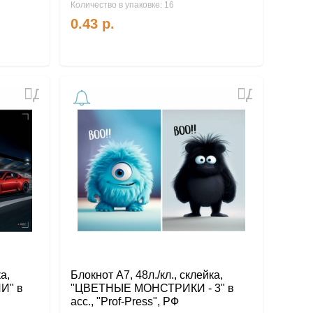
Количество в упаковке: 16
0.43
р.
Добавить
Добавить
в
в
избранное
избранное
а,
Блокнот А7, 48л./кл., склейка,
И" в
"ЦВЕТНЫЕ МОНСТРИКИ - 3" в
асс., "Prof-Press", РФ