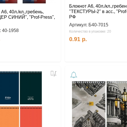
Блокнот А6, 40л./кл.,гребен
"ТЕКСТУРЫ-2" в асс., "Prof
А6, 40л./кл.,гребень,
РФ
Р СИНИЙ", "Prof-Press",
Артикул:
Б40-7015
:
40-1958
Количество в упаковке: 20
.
0.91
р.
Добавить
в
избранное