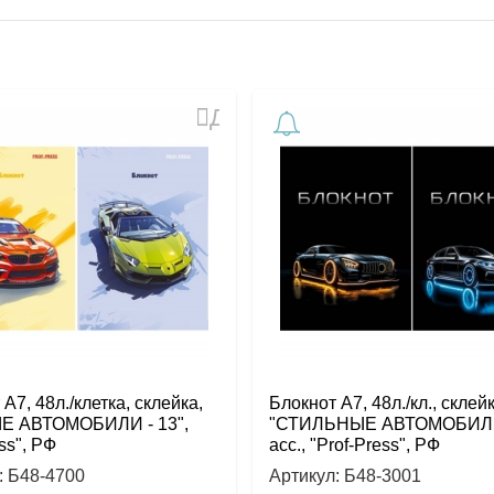
Добавить
в
избранное
А7, 48л./клетка, склейка,
Блокнот А7, 48л./кл., склейк
Е АВТОМОБИЛИ - 13",
"СТИЛЬНЫЕ АВТОМОБИЛИ 
ss", РФ
асс., "Prof-Press", РФ
:
Б48-4700
Артикул:
Б48-3001