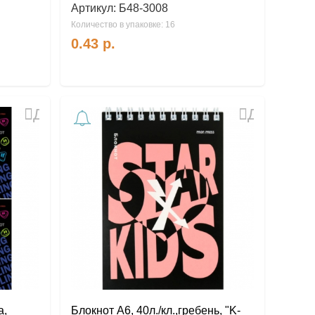
Артикул:
Б48-3008
Количество в упаковке: 16
0.43
р.
Добавить
Добавить
в
в
избранное
избранное
а,
Блокнот А6, 40л./кл.,гребень, "K-