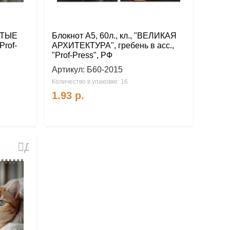
ЁЛТЫЕ
Блокнот А5, 60л., кл., "ВЕЛИКАЯ
Prof-
АРХИТЕКТУРА", гребень в асс.,
"Prof-Press", РФ
Артикул:
Б60-2015
Количество в упаковке: 16
1.93
р.
Добавить
в
избранное