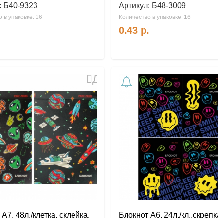
:
Б40-9323
Артикул:
Б48-3009
 в упаковке: 16
Количество в упаковке: 16
.
0.43
р.
Добавить
в
избранное
А7, 48л./клетка, склейка,
Блокнот А6, 24л./кл.,скрепк