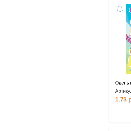
Одень 
Артику
1.73
р