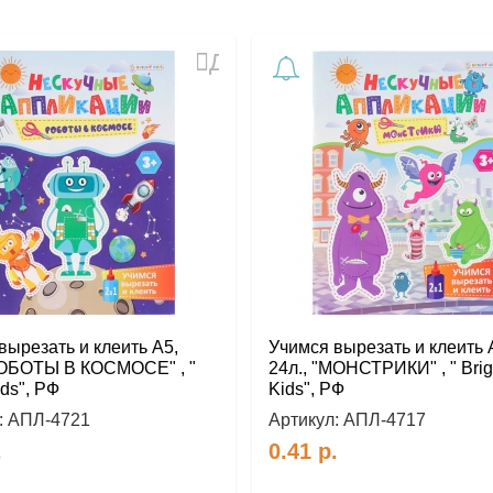
Добавить
в
избранное
вырезать и клеить А5,
Учимся вырезать и клеить 
РОБОТЫ В КОСМОСЕ" , "
24л., "МОНСТРИКИ" , " Brig
ids", РФ
Kids", РФ
:
АПЛ-4721
Артикул:
АПЛ-4717
.
0.41
р.