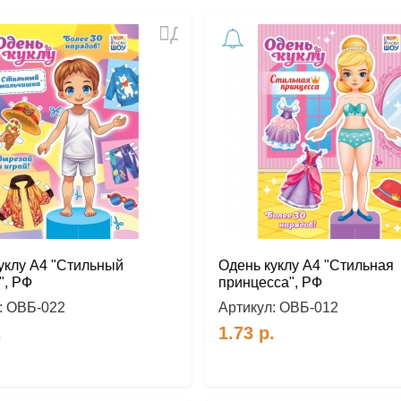
Добавить
в
избранное
уклу А4 "Стильный
Одень куклу А4 "Стильная
", РФ
принцесса", РФ
:
ОВБ-022
Артикул:
ОВБ-012
.
1.73
р.