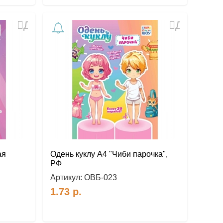
Добавить
Добавить
в
в
избранное
избранное
ая
Одень куклу А4 "Чиби парочка",
РФ
Артикул:
ОВБ-023
1.73
р.