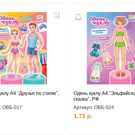
Добавить
в
избранное
уклу А4 "Друзья по стилю",
Одень куклу А4 "Эльфийск
сказка", РФ
:
ОВБ-017
Артикул:
ОВБ-024
.
1.73
р.