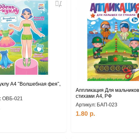
Добавить
в
избранное
уклу А4 "Волшебная фея",
Аппликация Для мальчиков
стихами А4, РФ
:
ОВБ-021
Артикул:
БАП-023
.
1.80
р.