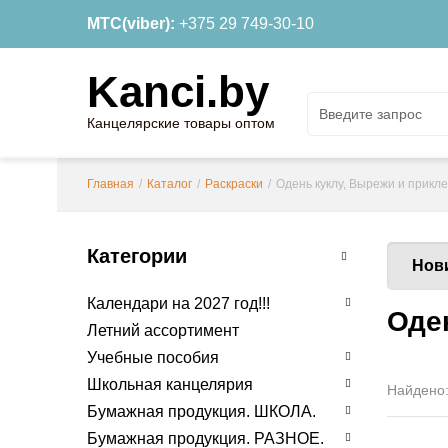
МТС(viber):
+375 29 749-30-10
Kanci.by
Канцелярские товары оптом
Главная
/
Каталог
/
Раскраски
/
Одень куклу, Вырежи и прикл
Категории
Нов
Календари на 2027 год!!!
Оде
Летний ассортимент
Учебные пособия
Школьная канцелярия
Найдено
Бумажная продукция. ШКОЛА.
Бумажная продукция. РАЗНОЕ.