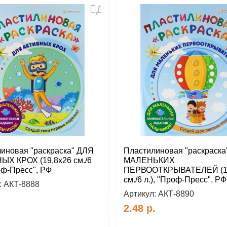
Добавить
в
избранное
иновая "раскраска" ДЛЯ
Пластилиновая "раскраска
Х КРОХ (19,8х26 см./6
МАЛЕНЬКИХ
роф-Пресс", РФ
ПЕРВООТКРЫВАТЕЛЕЙ (1
см./6 л.), "Проф-Пресс", РФ
:
АКТ-8888
Артикул:
АКТ-8890
.
2.48
р.