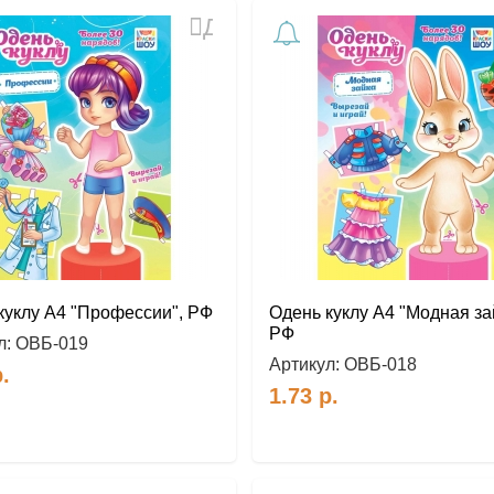
Добавить
в
избранное
куклу А4 "Профессии", РФ
Одень куклу А4 "Модная за
РФ
л:
ОВБ-019
Артикул:
ОВБ-018
.
1.73
р.