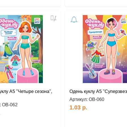
Добавить
в
избранное
уклу А5 "Четыре сезона",
Одень куклу А5 "Суперзвез
Артикул:
ОВ-060
:
ОВ-062
1.03
р.
.