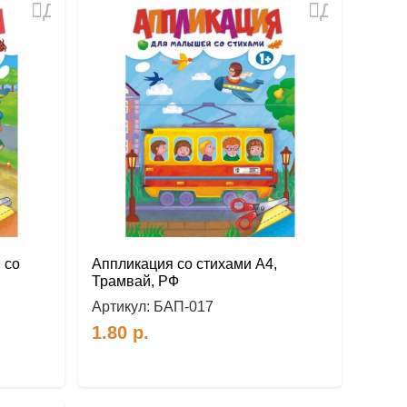
Добавить
Добавить
в
в
избранное
избранное
 со
Аппликация со стихами А4,
Трамвай, РФ
Артикул:
БАП-017
1.80
р.