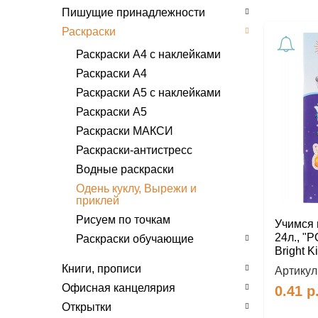
Пишущие принадлежности
Раскраски
Раскраски А4 с наклейками
Раскраски А4
Раскраски А5 с наклейками
Раскраски А5
Раскраски МАКСИ
Раскраски-антистресс
Водные раскраски
Одень куклу, Вырежи и
приклей
Рисуем по точкам
Учимся 
24л., "
Раскраски обучающие
Bright K
А 5
Книги, прописи
Артикул
А 4
Офисная канцелярия
0.41
р
Открытки