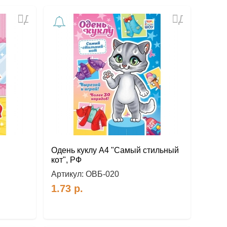
Добавить
Добавить
в
в
избранное
избранное
Одень куклу А4 "Самый стильный
кот", РФ
Артикул:
ОВБ-020
1.73
р.