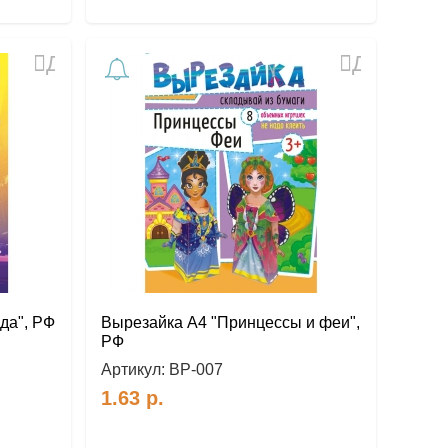
Добавить
Добавить
в
в
избранное
избранное
да", РФ
Вырезайка А4 "Принцессы и феи",
РФ
Артикул:
ВР-007
1.63
р.