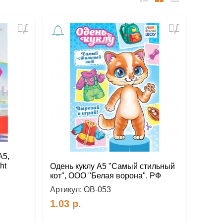
список
таблица
Прайс-
лист
Добавить
Добавить
в
в
избранное
избранное
А5,
ht
Одень куклу А5 "Самый стильный
кот", ООО "Белая ворона", РФ
Артикул:
ОВ-053
1.03
р.