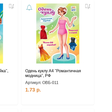
Добавить
Добавить
в
в
избранное
избранное
йка",
Одень куклу А4 "Романтичная
модница", РФ
Артикул:
ОВБ-011
1.73
р.