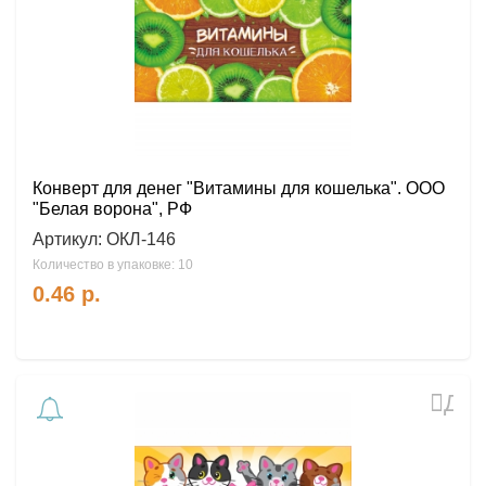
Конверт для денег "Витамины для кошелька". ООО
"Белая ворона", РФ
Артикул:
ОКЛ-146
Количество в упаковке: 10
0.46
р.
Доб
в
избр