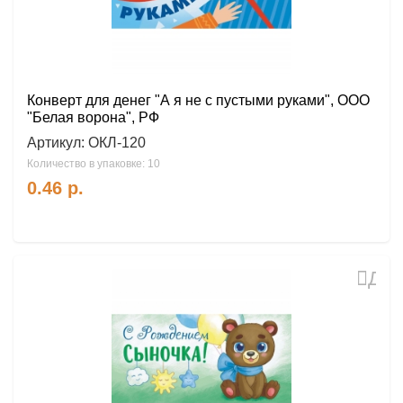
Конверт для денег "А я не с пустыми руками", ООО
"Белая ворона", РФ
Артикул:
ОКЛ-120
Количество в упаковке: 10
0.46
р.
Доб
в
избр