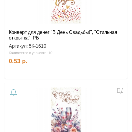
Конверт для денег "В День Свадьбы!", "Стильная
открытка", РБ
Артикул:
5К-1610
Количество в упаковке: 10
0.53
р.
Доб
в
избр