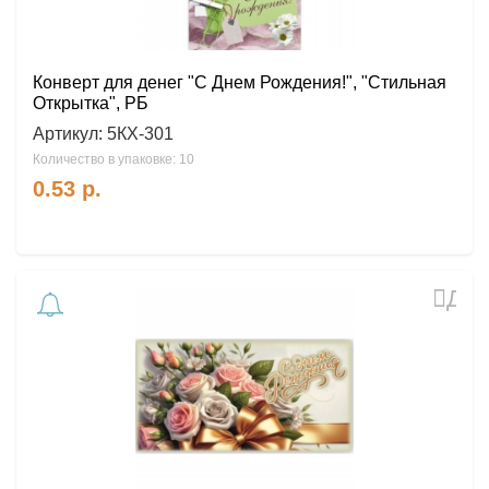
Конверт для денег "С Днем Рождения!", "Стильная
Открытка", РБ
Артикул:
5КХ-301
Количество в упаковке: 10
0.53
р.
Доб
в
избр