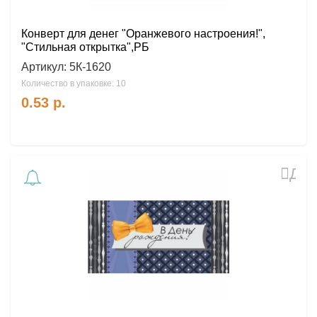
Конверт для денег "Оранжевого настроения!",
"Стильная открытка",РБ
Артикул:
5К-1620
Количество в упаковке: 10
0.53
р.
Доб
в
избр