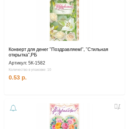
Конверт для денег "Поздравляем!", "Стильная
открытка",РБ
Артикул:
5К-1582
Количество в упаковке: 10
0.53
р.
Доб
в
избр