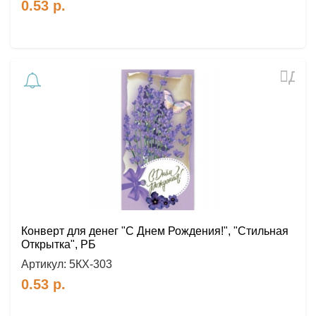
0.53
р.
Доб
в
избр
Конверт для денег "С Днем Рождения!", "Стильная
Открытка", РБ
Артикул:
5КХ-303
0.53
р.