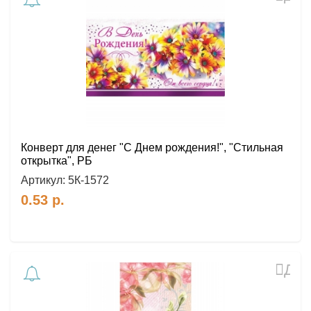
в
избр
Конверт для денег "С Днем рождения!", "Стильная
открытка", РБ
Артикул:
5К-1572
0.53
р.
Доб
в
избр