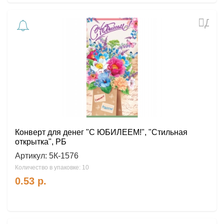
Доб
в
избр
Конверт для денег "С ЮБИЛЕЕМ!", "Стильная
открытка", РБ
Артикул:
5К-1576
Количество в упаковке: 10
0.53
р.