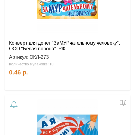
Конверт для денег "ЗаМУРчательному человеку".
ООО "Белая ворона", РФ
Артикул:
ОКЛ-273
Количество в упаковке: 10
0.46
р.
Доб
в
избр