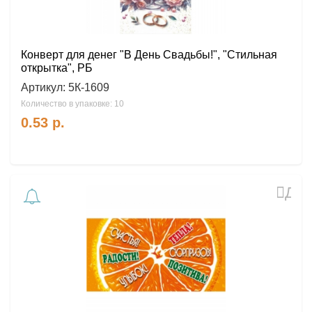
Конверт для денег "В День Свадьбы!", "Стильная
открытка", РБ
Артикул:
5К-1609
Количество в упаковке: 10
0.53
р.
Доб
в
избр