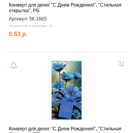
Конверт для денег "С Днем Рождения!", "Стильная
открытка", РБ
Артикул:
5К-1665
Количество в упаковке: 10
0.53
р.
Доб
в
избр
Конверт для денег "С Днем Рождения!", "Стильная