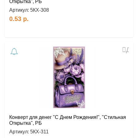
Открытка", РБ
Артикул:
5КХ-308
0.53
р.
Доб
в
избр
Конверт для денег "С Днем Рождения!", "Стильная
Открытка", РБ
Артикул:
5КХ-311