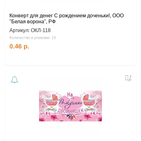
Конверт для денег С рождением доченьки!, ООО
"Белая ворона", РФ
Артикул:
ОКЛ-118
Количество в упаковке: 10
0.46
р.
Доб
в
избр