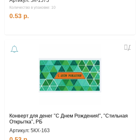
Артикул:
5К-1573
Количество в упаковке: 10
0.53
р.
Доб
в
избр
Конверт для денег "С Днем Рождения!", "Стильная
Открытка", РБ
Артикул:
5КХ-163
0.53
р.