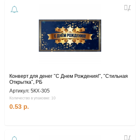
Доб
в
избр
Конверт для денег "С Днем Рождения!", "Стильная
Открытка", РБ
Артикул:
5КХ-305
Количество в упаковке: 10
0.53
р.
Доб