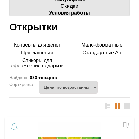
Скидки
Условия работы
Открытки
Конверты для денег
Мало-форматные
Приглашения
Стандартные А5
Стикеры для
оформления подарков
Найдено:
683 товаров
Сортировка:
список
таблица
Прайс
лист
Доб
в
избр