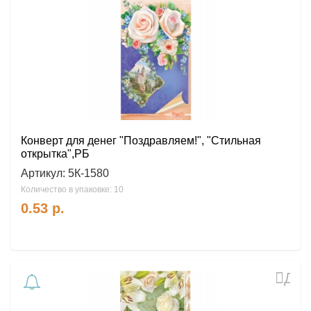
в
избр
Конверт для денег "Поздравляем!", "Стильная
открытка",РБ
Артикул:
5К-1580
Количество в упаковке: 10
0.53
р.
Доб
в
избр