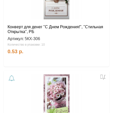
Конверт для денег "С Днем Рождения!", "Стильная
Открытка", РБ
Артикул:
5КХ-306
Количество в упаковке: 10
0.53
р.
Доб
в
избр