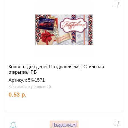
Доб
в
избр
Конверт для денег Поздравляем!, "Стильная
открытка",РБ
Артикул:
5К-1571
Количество в упаковке: 10
0.53
р.
Доб