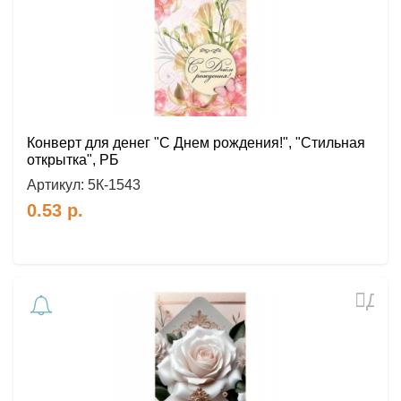
Конверт для денег "С Днем рождения!", "Стильная
открытка", РБ
Артикул:
5К-1543
0.53
р.
Доб
в
избр