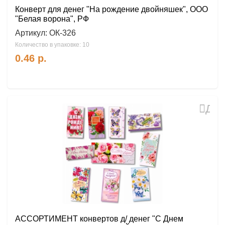
Конверт для денег "На рождение двойняшек", ООО
"Белая ворона", РФ
Артикул:
ОК-326
Количество в упаковке: 10
0.46
р.
Доб
в
избр
АССОРТИМЕНТ конвертов д/ денег "С Днем