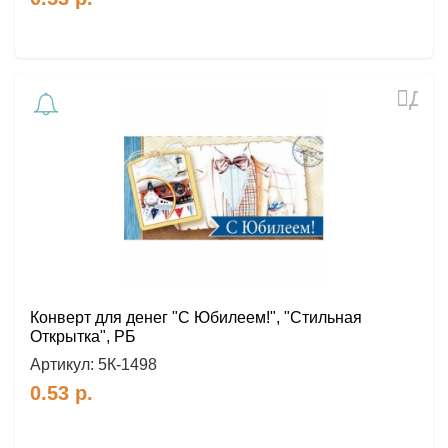
Доб
в
избр
Конверт для денег "С Юбилеем!", "Стильная
Открытка", РБ
Артикул:
5К-1498
0.53
р.