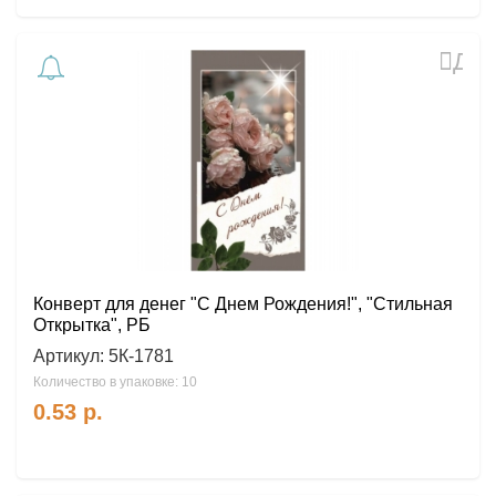
Доб
в
избр
Конверт для денег "С Днем Рождения!", "Стильная
Открытка", РБ
Артикул:
5К-1781
Количество в упаковке: 10
0.53
р.