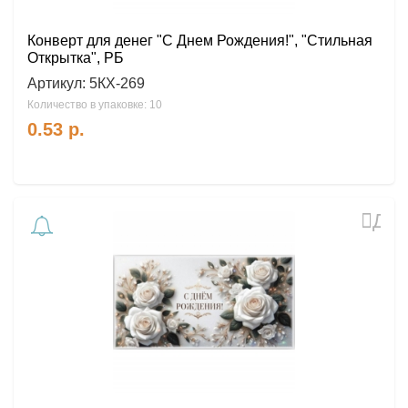
Конверт для денег "С Днем Рождения!", "Стильная
Открытка", РБ
Артикул:
5КХ-269
Количество в упаковке: 10
0.53
р.
Доб
в
избр