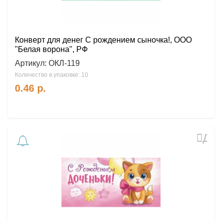
Конверт для денег С рождением сыночка!, ООО
"Белая ворона", РФ
Артикул:
ОКЛ-119
Количество в упаковке: 10
0.46
р.
Доб
в
избр