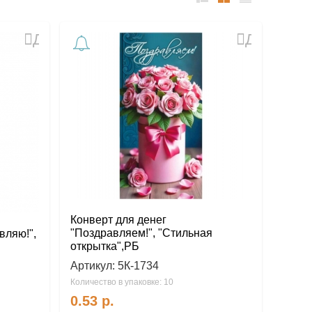
список
таблица
Прайс-
лист
Добавить
Добавить
в
в
избранное
избранное
Конверт для денег
"Поздравляем!", "Стильная
вляю!",
открытка",РБ
Артикул:
5К-1734
Количество в упаковке: 10
0.53
р.