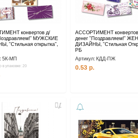
ИМЕНТ конвертов д/
АССОРТИМЕНТ конвертов
"Поздравляем!" МУЖСКИЕ
денег "Поздравляем!" Ж
, "Стильная открытка",
ДИЗАЙНЫ, "Стильная Откр
РБ
:
5К-МП
Артикул:
КДД-ПЖ
 в упаковке: 20
0.53
р.
.
Добавить
в
избранное