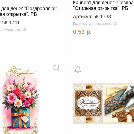
Конверт для денег "Поздра
"Стильная открытка", РБ
 для денег "Поздравляю!",
ая открытка", РБ
Артикул:
5К-1738
:
5К-1741
Количество в упаковке: 10
 в упаковке: 10
0.53
р.
.
Добавить
в
избранное