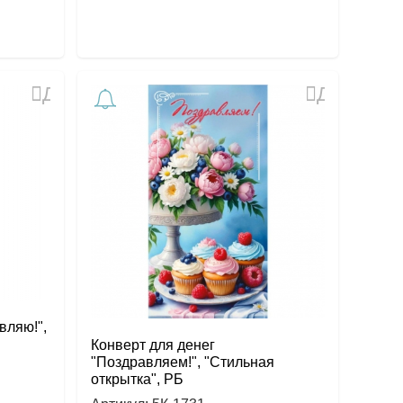
Добавить
Добавить
в
в
избранное
избранное
вляю!",
Конверт для денег
"Поздравляем!", "Стильная
открытка", РБ