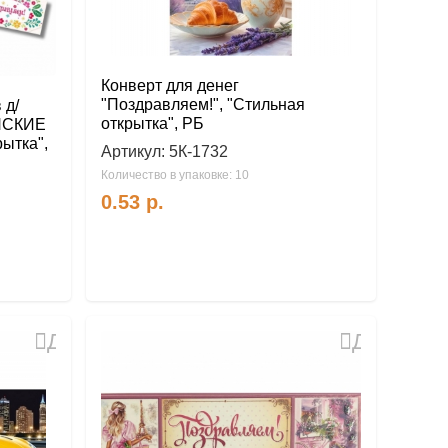
Конверт для денег
"Поздравляем!", "Стильная
 д/
открытка", РБ
ЕНСКИЕ
ытка",
Артикул:
5К-1732
Количество в упаковке: 10
0.53
р.
Добавить
Добавить
в
в
избранное
избранное