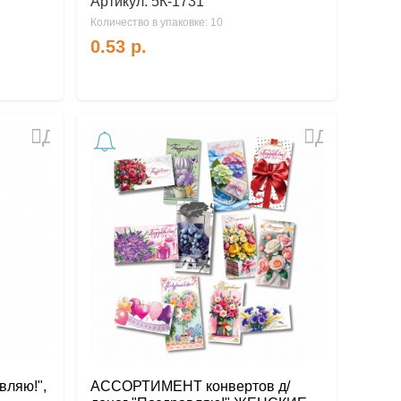
Артикул:
5К-1731
Количество в упаковке: 10
0.53
р.
Добавить
Добавить
в
в
избранное
избранное
вляю!",
АССОРТИМЕНТ конвертов д/