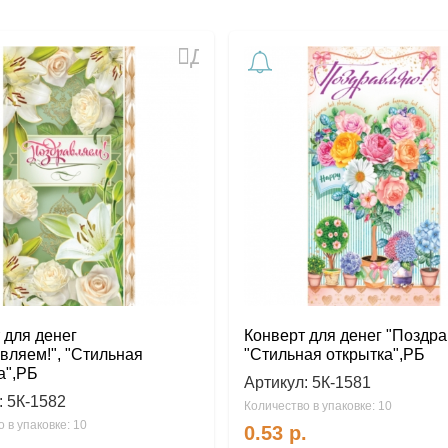
Добавить
в
избранное
 для денег
Конверт для денег "Поздра
вляем!", "Стильная
"Стильная открытка",РБ
а",РБ
Артикул:
5К-1581
:
5К-1582
Количество в упаковке: 10
 в упаковке: 10
0.53
р.