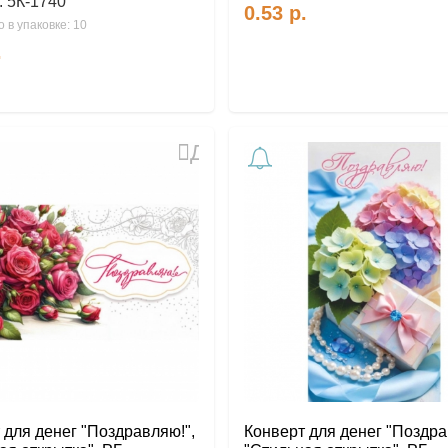
:
5К-1740
0.53
р.
 в упаковке: 10
.
Добавить
в
избранное
 для денег "Поздравляю!",
Конверт для денег "Поздра