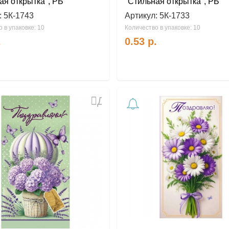
ая открытка", РБ
"Стильная открытка", РБ
:
5К-1743
Артикул:
5К-1733
 в упаковке: 10
Количество в упаковке: 10
.
0.53
р.
Добавить
в
избранное