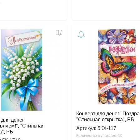
.
Добавить
в
избранное
Конверт для денег "Поздра
"Стильная открытка", РБ
 для денег
вляем!", "Стильная
Артикул:
5КХ-117
а", РБ
Количество в упаковке: 10