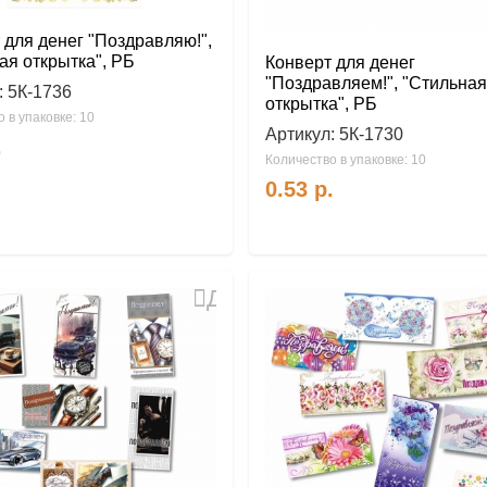
 для денег "Поздравляю!",
ая открытка", РБ
Конверт для денег
"Поздравляем!", "Стильная
:
5К-1736
открытка", РБ
 в упаковке: 10
Артикул:
5К-1730
.
Количество в упаковке: 10
0.53
р.
Добавить
в
избранное