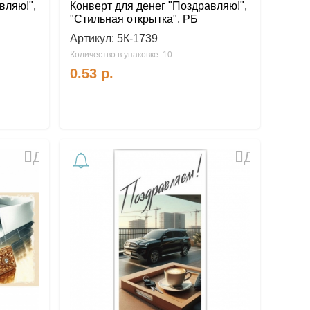
вляю!",
Конверт для денег "Поздравляю!",
"Стильная открытка", РБ
Артикул:
5К-1739
Количество в упаковке: 10
0.53
р.
Добавить
Добавить
в
в
избранное
избранное