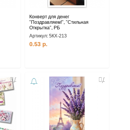
Конверт для денег
"Поздравляем!", "Стильная
Открытка", РБ
Артикул:
5КХ-213
0.53
р.
Добавить
Добавить
в
в
избранное
избранное