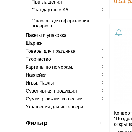
0.53
р
Приглашения
Стандартные А5
День рождения
Стикеры для оформления
подарков
Поздравляем, Поздравляю
Пакеты и упаковка
Разное
Шарики
Ручная работа
Товары для праздника
Свадьба
Творчество
Юбилей
Картины по номерам.
Наклейки
Игры, Пазлы
Сувенирная продукция
Сумки, рюкзаки, кошельки
Украшения для интерьера
Конверт
"Поздра
Фильтр
открытк