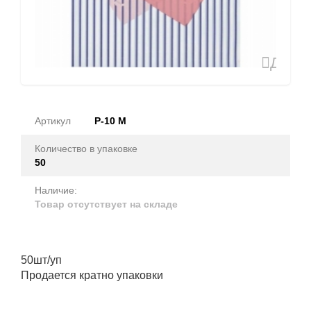
Доба
в
избран
Артикул
Р-10 M
Количество в упаковке
50
Наличие:
Товар отсутствует на складе
50шт/уп
Продается кратно упаковки