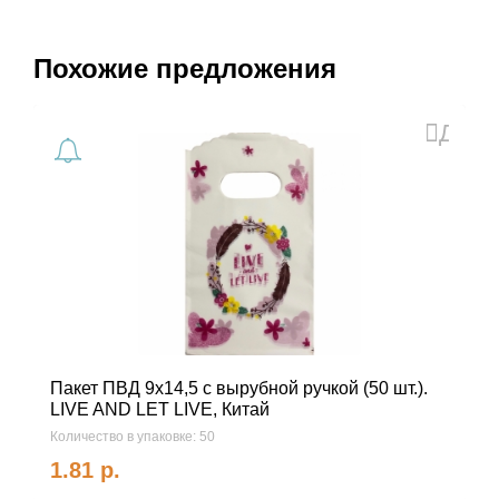
Похожие предложения
Доба
в
избра
Пакет ПВД 9х14,5 с вырубной ручкой (50 шт.).
LIVE AND LET LIVE, Китай
Количество в упаковке: 50
1.81
р.