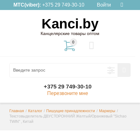
МТС(viber):
+375 29 749-30-10
Войти
Kanci.by
Канцелярские товары оптом
0
+375 29 749-30-10
Перезвоните мне
Главная
/
Каталог
/
Пишущие принадлежности
/
Маркеры
/
Текстовыделитель ДВУСТОРОННИЙ Желтый/Оранжевый "Sichao
TWIN" , Китай