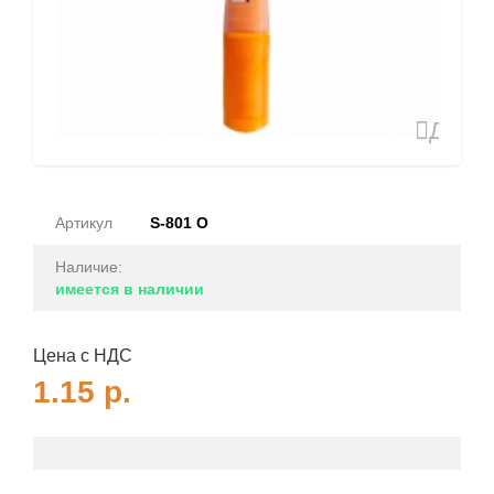
Доба
в
избран
Артикул
S-801 О
Наличие:
имеется в наличии
Цена с НДС
1.15
р.