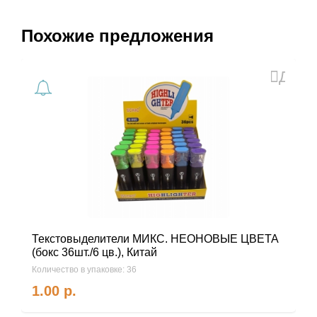
Похожие предложения
Доба
в
избра
Текстовыделители МИКС. НЕОНОВЫЕ ЦВЕТА
(бокс 36шт./6 цв.), Китай
Количество в упаковке: 36
1.00
р.