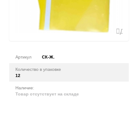
Доба
в
избран
Артикул
СК-Ж.
Количество в упаковке
12
Наличие:
Товар отсутствует на складе