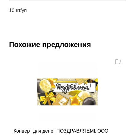
10шт/уп
Похожие предложения
Доба
в
избра
Конверт для денег ПОЗДРАВЛЯЕМ!, ООО