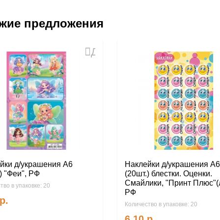
жие предложения
Добавить
в
избранное
йки д/украшения А6
Наклейки д/украшения А6
) "Феи", РФ
(20шт.) блестки. Оценки.
Смайлики, "Принт Плюс"(
тво в упаковке: 20
РФ
р.
Количество в упаковке: 20
6.10
р.