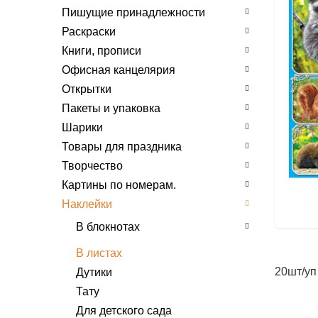
Пишущие принадлежности
Раскраски
Книги, прописи
Офисная канцелярия
Открытки
Пакеты и упаковка
Шарики
Товары для праздника
Творчество
Картины по номерам.
Наклейки
В блокнотах
Формат А6
В листах
Формат А5
20шт/уп
Дутики
Формат А4
Тату
Для детского сада