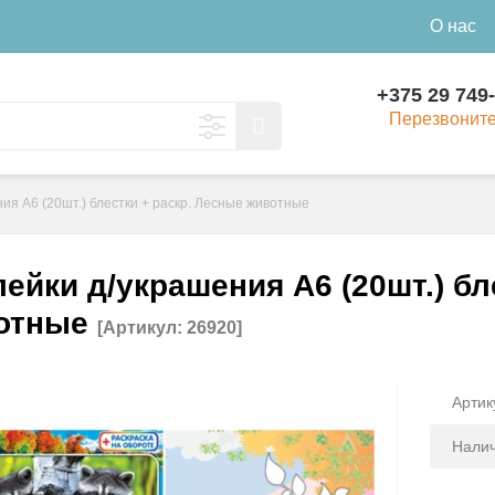
О нас
+375 29 749
Перезвонит
ия А6 (20шт.) блестки + раскр. Лесные животные
ейки д/украшения А6 (20шт.) бл
отные
[Артикул: 26920]
Артик
Налич