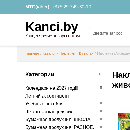
МТС(viber):
+375 29 749-30-10
Kanci.by
Канцелярские товары оптом
Главная
/
Каталог
/
Наклейки
/
В листах
/
Наклейки д/украшен
Накл
Категории
жив
Календари на 2027 год!!!
Летний ассортимент
Учебные пособия
Школьная канцелярия
Бумажная продукция. ШКОЛА.
Бумажная продукция. РАЗНОЕ.