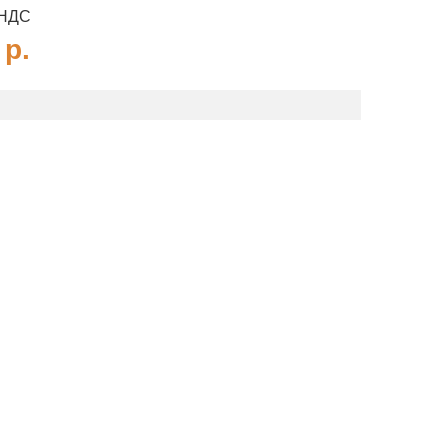
 НДС
0
р.